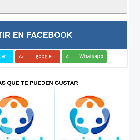
IR EN FACEBOOK
ter
google+
Whatsapp
t
Whatsapp
AS QUE TE PUEDEN GUSTAR