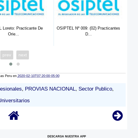
Loreto: Practicante De
OSIPTEL Nº 009: (02) Practicantes
PR
Orie...
D...
prev
next
cas Peru
en
2020-02-10T07:20:00-05:00
fesionales
,
PROVIAS NACIONAL
,
Sector Publico
,
Universitarios
DESCARGA NUESTRA APP