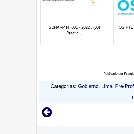
 005: Apoyo Legal
SUNARP Nº 001 - 2022 : (03)
OSIPTEL 
A...
Practic...
Publicado por
Practi
Categorías:
Gobierno
,
Lima
,
Pre-Pro