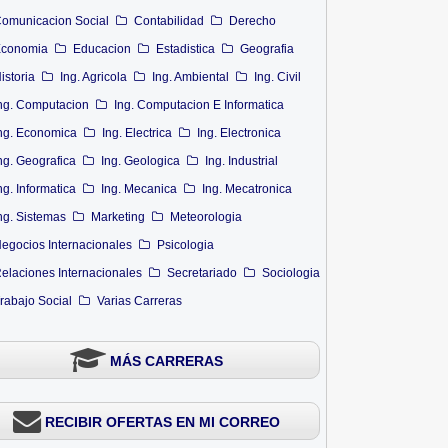
omunicacion Social
Contabilidad
Derecho
conomia
Educacion
Estadistica
Geografia
istoria
Ing. Agricola
Ing. Ambiental
Ing. Civil
ng. Computacion
Ing. Computacion E Informatica
ng. Economica
Ing. Electrica
Ing. Electronica
ng. Geografica
Ing. Geologica
Ing. Industrial
ng. Informatica
Ing. Mecanica
Ing. Mecatronica
ng. Sistemas
Marketing
Meteorologia
egocios Internacionales
Psicologia
elaciones Internacionales
Secretariado
Sociologia
rabajo Social
Varias Carreras
MÁS CARRERAS
RECIBIR OFERTAS EN MI CORREO