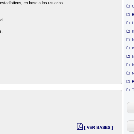
estadísticos, en base a los usuarios.
C
E
al.
H
s.
I
I
I
s
I
I
N
R
T
[ VER BASES ]