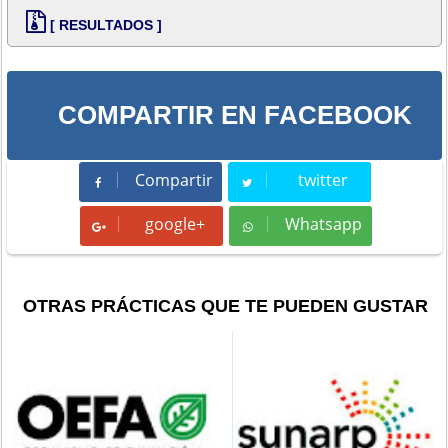
[ RESULTADOS ]
COMPARTIR EN FACEBOOK
Compartir
twitter
Compartir
Tweet
google+
Whatsapp
Whatsapp
OTRAS PRÁCTICAS QUE TE PUEDEN GUSTAR