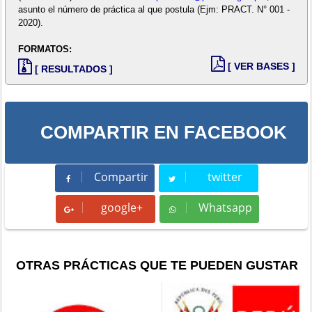
asunto el número de práctica al que postula (Ejm: PRACT. N° 001 -
2020).
FORMATOS:
[ VER BASES ]
[ RESULTADOS ]
COMPARTIR EN FACEBOOK
Compartir
twitter
Compartir
Tweet
google+
Whatsapp
Whatsapp
OTRAS PRÁCTICAS QUE TE PUEDEN GUSTAR