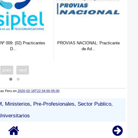
º 009: (02) Practicantes
PROVIAS NACIONAL: Practicante
OEF
D...
de Ad...
prev
next
cas Peru
en
2020-02-18T22:34:00-05:00
M
,
Ministerios
,
Pre-Profesionales
,
Sector Publico
,
Universitarios