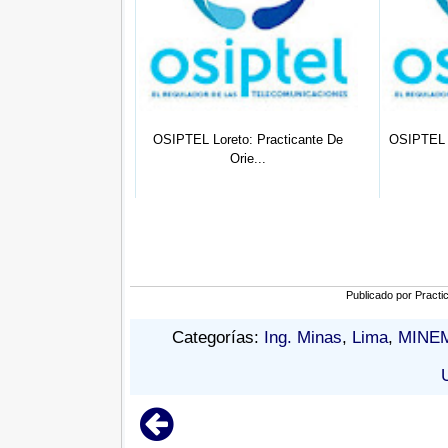
1 - 2022 : (03)
OSIPTEL Loreto: Practicante De
OSIPTEL N
tic...
Orie...
Publicado por
Practi
Categorías:
Ing. Minas
,
Lima
,
MINE