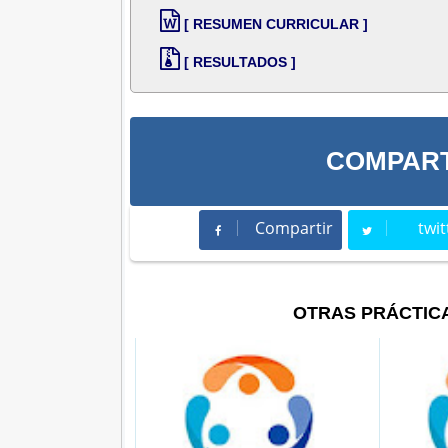
[ RESUMEN CURRICULAR ]
[ RESULTADOS ]
COMPART
Compartir
twit
Compartir
Twee
OTRAS PRÁCTIC