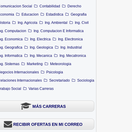
omunicacion Social
Contabilidad
Derecho
conomia
Educacion
Estadistica
Geografia
istoria
Ing. Agricola
Ing. Ambiental
Ing. Civil
ng. Computacion
Ing. Computacion E Informatica
ng. Economica
Ing. Electrica
Ing. Electronica
ng. Geografica
Ing. Geologica
Ing. Industrial
ng. Informatica
Ing. Mecanica
Ing. Mecatronica
ng. Sistemas
Marketing
Meteorologia
egocios Internacionales
Psicologia
elaciones Internacionales
Secretariado
Sociologia
rabajo Social
Varias Carreras
MÁS CARRERAS
RECIBIR OFERTAS EN MI CORREO