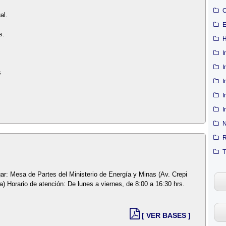
C
al.
E
s.
H
I
I
s
I
I
I
N
R
T
ar: Mesa de Partes del Ministerio de Energía y Minas (Av. Crepi
) Horario de atención: De lunes a viernes, de 8:00 a 16:30 hrs.
[ VER BASES ]