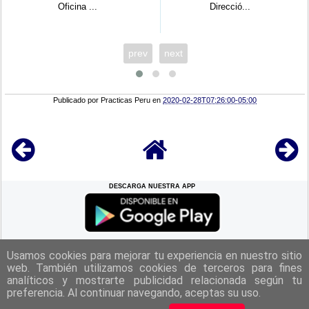
Direcció...
Administra...
prev
next
Publicado por
Practicas Peru
en
2020-02-28T07:26:00-05:00
DESCARGA NUESTRA APP
REGRESAR A LA
CIMA
Usamos cookies para mejorar tu experiencia en nuestro sitio
web. También utilizamos cookies de terceros para fines
analíticos y mostrarte publicidad relacionada según tu
|
Politica de Privacidad
|
Aviso Legal
|
Términos y Condiciones
|
preferencia. Al continuar navegando, aceptas su uso.
Contacto
|