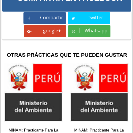
Compartir
twitter
Compartir
Tweet
google+
Whatsapp
Whatsapp
OTRAS PRÁCTICAS QUE TE PUEDEN GUSTAR
Para La
MINAM: Practicante Para La
MINCETUR: Practica