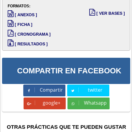
FORMATOS:
[ VER BASES ]
[ ANEXOS ]
[ FICHA ]
[ CRONOGRAMA ]
[ RESULTADOS ]
COMPARTIR EN FACEBOOK
Compartir
twitter
Compartir
Tweet
google+
Whatsapp
Whatsapp
OTRAS PRÁCTICAS QUE TE PUEDEN GUSTAR