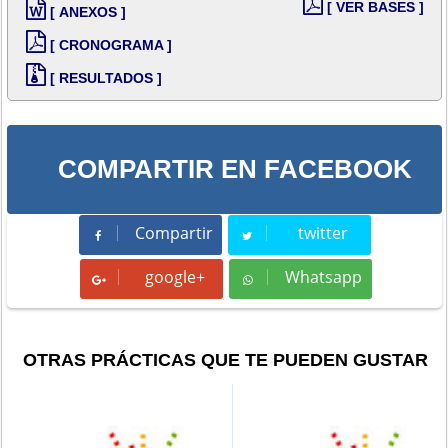
[ VER BASES ]
[ ANEXOS ]
[ CRONOGRAMA ]
[ RESULTADOS ]
COMPARTIR EN FACEBOOK
Compartir
twitter
Compartir
Tweet
google+
Whatsapp
Whatsapp
OTRAS PRÁCTICAS QUE TE PUEDEN GUSTAR