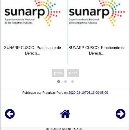
e de
SUNARP CUSCO: Practicante de
UGEL 02: Practicante de Der
Derech...
( 1...
prev
next
Publicado por
Practicas Peru
en
2020-02-10T06:13:00-05:00
DESCARGA NUESTRA APP