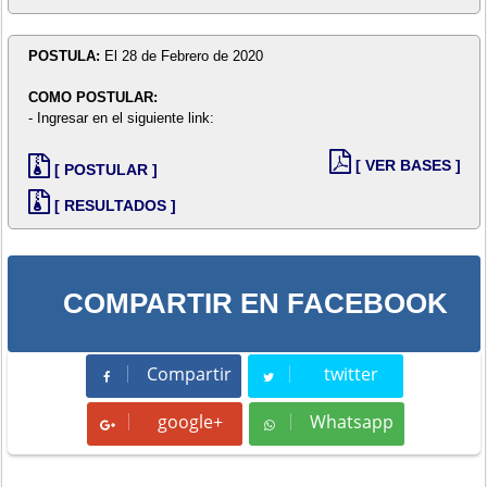
POSTULA:
El 28 de Febrero de 2020
COMO POSTULAR:
- Ingresar en el siguiente link:
[ VER BASES ]
[ POSTULAR ]
[ RESULTADOS ]
COMPARTIR EN FACEBOOK
Compartir
twitter
Compartir
Tweet
google+
Whatsapp
Whatsapp