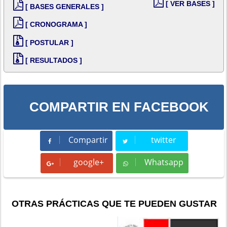
[ VER BASES ]
[ BASES GENERALES ]
[ CRONOGRAMA ]
[ POSTULAR ]
[ RESULTADOS ]
COMPARTIR EN FACEBOOK
Compartir
twitter
Compartir
Tweet
google+
Whatsapp
Whatsapp
OTRAS PRÁCTICAS QUE TE PUEDEN GUSTAR