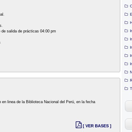
C
al.
E
H
s.
I
o de salida de prácticas 04:00 pm
I
s
I
I
I
N
R
T
n en linea de la Biblioteca Nacional del Perú, en la fecha
[ VER BASES ]