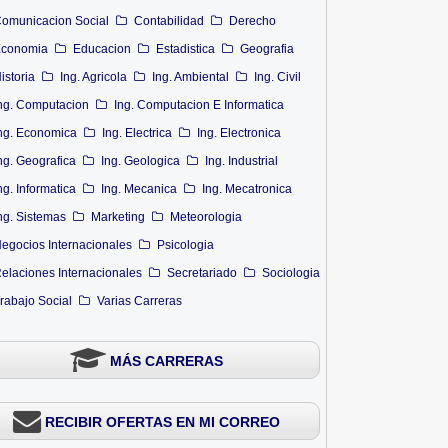
omunicacion Social
Contabilidad
Derecho
conomia
Educacion
Estadistica
Geografia
istoria
Ing. Agricola
Ing. Ambiental
Ing. Civil
ng. Computacion
Ing. Computacion E Informatica
ng. Economica
Ing. Electrica
Ing. Electronica
ng. Geografica
Ing. Geologica
Ing. Industrial
ng. Informatica
Ing. Mecanica
Ing. Mecatronica
ng. Sistemas
Marketing
Meteorologia
egocios Internacionales
Psicologia
elaciones Internacionales
Secretariado
Sociologia
rabajo Social
Varias Carreras
MÁS CARRERAS
RECIBIR OFERTAS EN MI CORREO