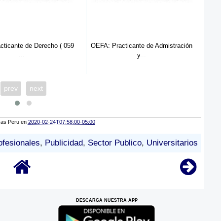
FA: Practicante de Admistración
OEFA: Practicante Ingeniería
y...
Ambien...
prev
next
cas Peru
en
2020-02-24T07:58:00-05:00
ofesionales
,
Publicidad
,
Sector Publico
,
Universitarios
DESCARGA NUESTRA APP