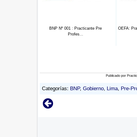
 001 : Practicante Pre
OEFA: Practicante de Derecho ( 059
OE
Profes...
...
Publicado por
Practi
Categorías:
BNP
,
Gobierno
,
Lima
,
Pre-Pr