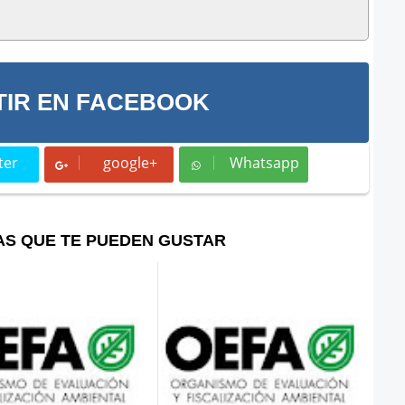
IR EN FACEBOOK
ter
google+
Whatsapp
t
Whatsapp
AS QUE TE PUEDEN GUSTAR