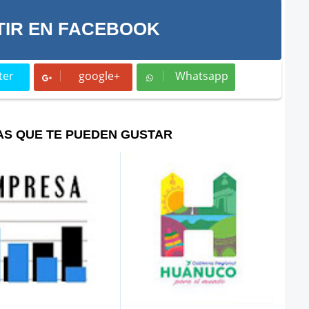
IR EN FACEBOOK
ter
google+
Whatsapp
t
Whatsapp
AS QUE TE PUEDEN GUSTAR