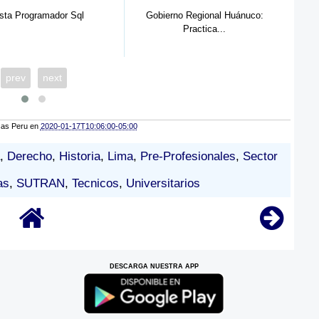
no Regional Huánuco:
SAT: Practicante de Administración
CE
Practica...
...
prev
next
cas Peru
en
2020-01-17T10:06:00-05:00
,
Derecho
,
Historia
,
Lima
,
Pre-Profesionales
,
Sector
as
,
SUTRAN
,
Tecnicos
,
Universitarios
DESCARGA NUESTRA APP