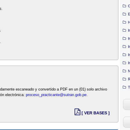
C
s.
E
H
I
s
I
.
I
I
I
N
R
T
bidamente escaneado y convertido a PDF en un (01) solo archivo
ión electrónica:
proceso_practicante@sutran.gob.pe
.
[ VER BASES ]