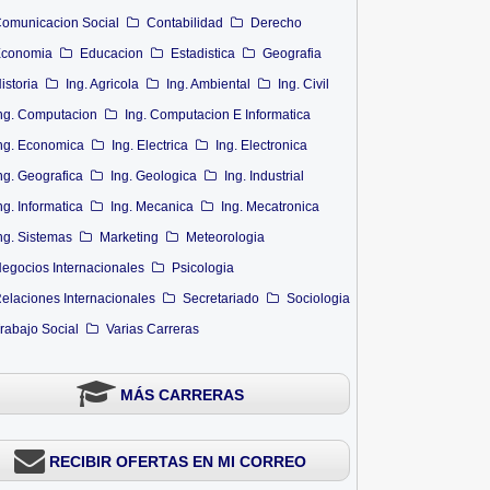
omunicacion Social
Contabilidad
Derecho
conomia
Educacion
Estadistica
Geografia
istoria
Ing. Agricola
Ing. Ambiental
Ing. Civil
ng. Computacion
Ing. Computacion E Informatica
ng. Economica
Ing. Electrica
Ing. Electronica
ng. Geografica
Ing. Geologica
Ing. Industrial
ng. Informatica
Ing. Mecanica
Ing. Mecatronica
ng. Sistemas
Marketing
Meteorologia
egocios Internacionales
Psicologia
elaciones Internacionales
Secretariado
Sociologia
rabajo Social
Varias Carreras
MÁS CARRERAS
RECIBIR OFERTAS EN MI CORREO