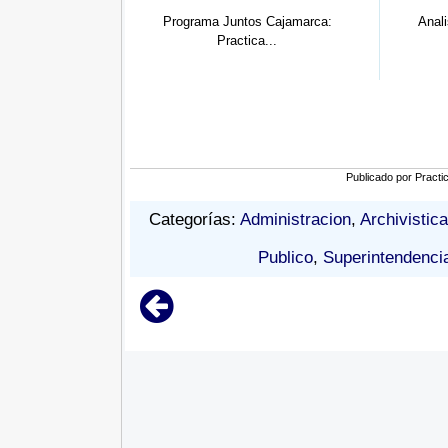
tos Cajamarca:
Analista Programador Sql
Gobier
tica...
Publicado por
Practi
Categorías:
Administracion
,
Archivistica
Publico
,
Superintendenci