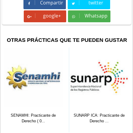
Compartir
twitter
Compartir
Tweet
google+
Whatsapp
Whatsapp
OTRAS PRÁCTICAS QUE TE PUEDEN GUSTAR
SENAMHI: Practicante de
SUNARP ICA: Practicante de
Derecho ( 0...
Derecho ...