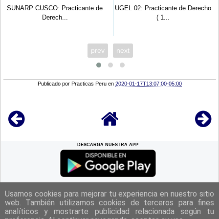
SUNARP CUSCO: Practicante de
UGEL 02: Practicante de Derecho
Derech...
( 1...
prev
next
Publicado por
Practicas Peru
en
2020-01-17T13:07:00-05:00
DESCARGA NUESTRA APP
REGRESAR A LA
CIMA
Usamos cookies para mejorar tu experiencia en nuestro sitio
web. También utilizamos cookies de terceros para fines
analíticos y mostrarte publicidad relacionada según tu
|
Politica de Privacidad
|
Aviso Legal
|
Términos y Condiciones
|