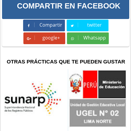
COMPARTIR EN FACEBOOK
Compartir
twitter
Compartir
Tweet
google+
Whatsapp
Whatsapp
OTRAS PRÁCTICAS QUE TE PUEDEN GUSTAR