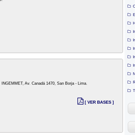
C
E
H
I
I
I
I
I
N
R
del INGEMMET, Av. Canadá 1470, San Borja - Lima.
T
[ VER BASES ]