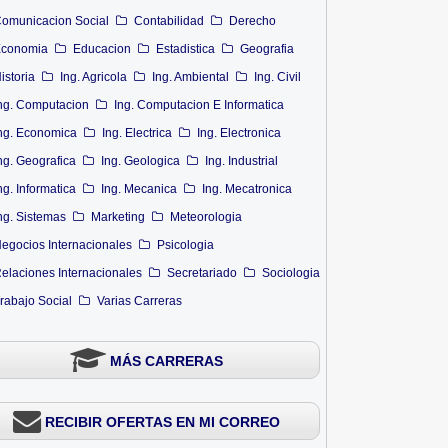
omunicacion Social
Contabilidad
Derecho
conomia
Educacion
Estadistica
Geografia
istoria
Ing. Agricola
Ing. Ambiental
Ing. Civil
ng. Computacion
Ing. Computacion E Informatica
ng. Economica
Ing. Electrica
Ing. Electronica
ng. Geografica
Ing. Geologica
Ing. Industrial
ng. Informatica
Ing. Mecanica
Ing. Mecatronica
ng. Sistemas
Marketing
Meteorologia
egocios Internacionales
Psicologia
elaciones Internacionales
Secretariado
Sociologia
rabajo Social
Varias Carreras
MÁS CARRERAS
RECIBIR OFERTAS EN MI CORREO