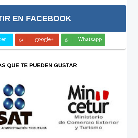
IR EN FACEBOOK
ter
google+
Whatsapp
t
Whatsapp
AS QUE TE PUEDEN GUSTAR