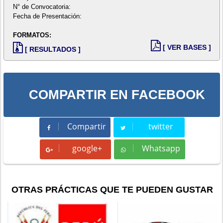
N° de Convocatoria:
Fecha de Presentación:
FORMATOS:
[ VER BASES ]
[ RESULTADOS ]
COMPARTIR EN FACEBOOK
Compartir
twitter
Compartir
Tweet
google+
Whatsapp
Whatsapp
OTRAS PRÁCTICAS QUE TE PUEDEN GUSTAR