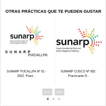
OTRAS PRÁCTICAS QUE TE PUEDEN GUSTAR
CALLPA Nº 01 -
SUNARP CUSCO Nº 002 :
SUNARP H
: Pract...
Practicante D...
Practic
prev
next