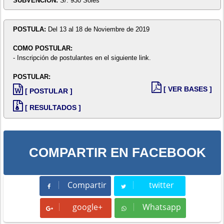
SUBVENCIÓN:
S/. 930 Soles
POSTULA:
Del 13 al 18 de Noviembre de 2019
COMO POSTULAR:
- Inscripción de postulantes en el siguiente link.
POSTULAR:
[ VER BASES ]
[ POSTULAR ]
[ RESULTADOS ]
COMPARTIR EN FACEBOOK
Compartir
twitter
Compartir
Tweet
google+
Whatsapp
Whatsapp