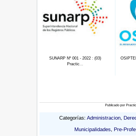
 Nº 001 - 2022 : (03)
OSIPTEL Loreto: Practicante De
OS
Practic...
Orie...
Publicado por
Practi
Categorías:
Administracion
,
Dere
Municipalidades
,
Pre-Profe