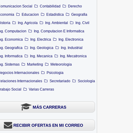
omunicacion Social
Contabilidad
Derecho
conomia
Educacion
Estadistica
Geografia
istoria
Ing. Agricola
Ing. Ambiental
Ing. Civil
ng. Computacion
Ing. Computacion E Informatica
ng. Economica
Ing. Electrica
Ing. Electronica
ng. Geografica
Ing. Geologica
Ing. Industrial
ng. Informatica
Ing. Mecanica
Ing. Mecatronica
ng. Sistemas
Marketing
Meteorologia
egocios Internacionales
Psicologia
elaciones Internacionales
Secretariado
Sociologia
rabajo Social
Varias Carreras
MÁS CARRERAS
RECIBIR OFERTAS EN MI CORREO