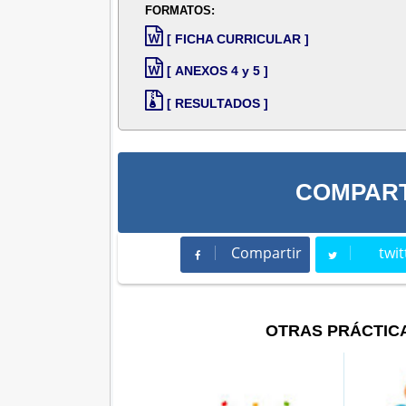
FORMATOS:
[ FICHA CURRICULAR ]
[ ANEXOS 4 y 5 ]
[ RESULTADOS ]
COMPART
Compartir
twit
Compartir
Twee
OTRAS PRÁCTIC