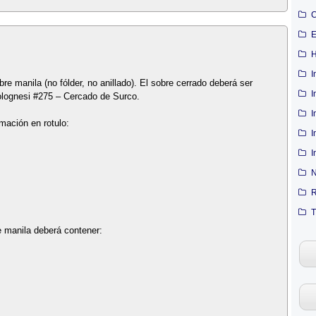
C
E
H
I
e manila (no fólder, no anillado). El sobre cerrado deberá ser
I
olognesi #275 – Cercado de Surco.
I
rmación en rotulo:
I
I
N
R
T
e manila deberá contener: