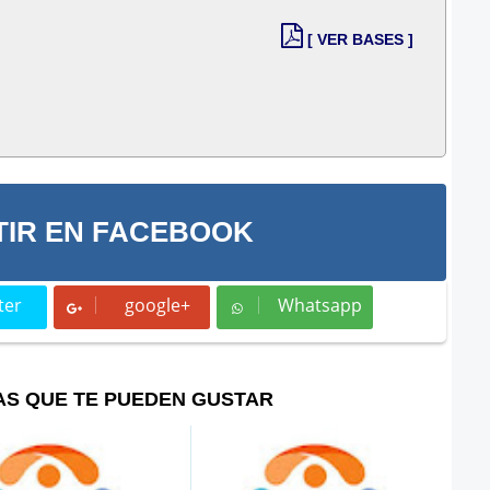
[ VER BASES ]
IR EN FACEBOOK
ter
google+
Whatsapp
t
Whatsapp
AS QUE TE PUEDEN GUSTAR