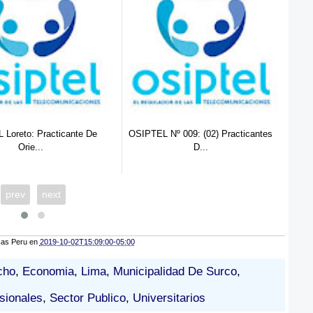
IPTEL Nº 009: (02) Practicantes
OEFA: Practicante de Admistración
D...
y...
prev
next
cas Peru
en
2019-10-02T15:09:00-05:00
cho
,
Economia
,
Lima
,
Municipalidad De Surco
,
sionales
,
Sector Publico
,
Universitarios