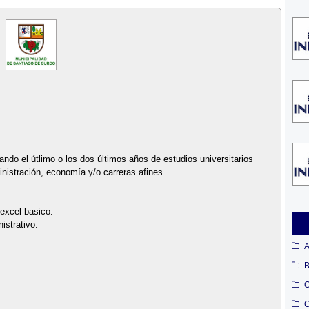
ndo el útlimo o los dos últimos años de estudios universitarios
inistración, economía y/o carreras afines.
 excel basico.
istrativo.
A
B
C
C