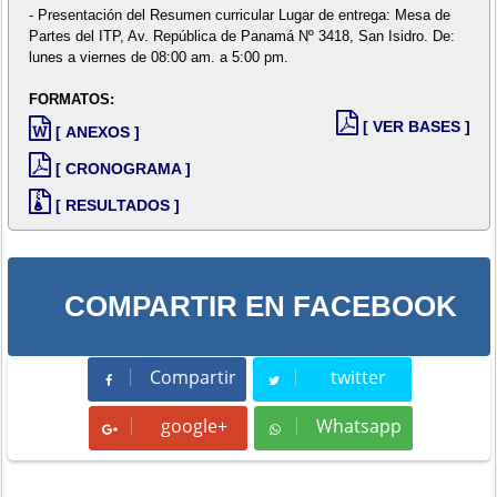
- Presentación del Resumen curricular Lugar de entrega: Mesa de
Partes del ITP, Av. República de Panamá Nº 3418, San Isidro. De:
lunes a viernes de 08:00 am. a 5:00 pm.
FORMATOS:
[ VER BASES ]
[ ANEXOS ]
[ CRONOGRAMA ]
[ RESULTADOS ]
COMPARTIR EN FACEBOOK
Compartir
twitter
Compartir
Tweet
google+
Whatsapp
Whatsapp