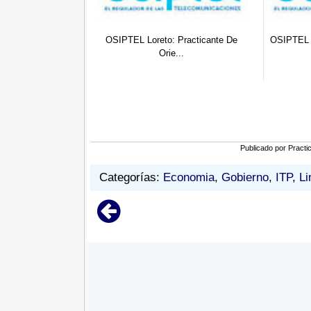
IPTEL Loreto: Practicante De
OSIPTEL Nº 009: (02) Practicantes
Orie...
D...
Publicado por
Practi
Categorías:
Economia
,
Gobierno
,
ITP
,
L