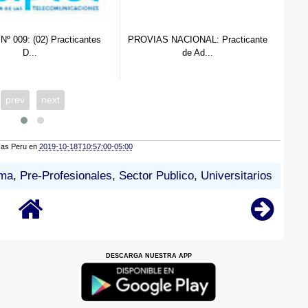
PROVIAS NACIONAL: Practicante
SAT: Practicante de Administra
de Ad...
...
prev
next
cas Peru
en
2019-10-18T10:57:00-05:00
ima
,
Pre-Profesionales
,
Sector Publico
,
Universitarios
DESCARGA NUESTRA APP