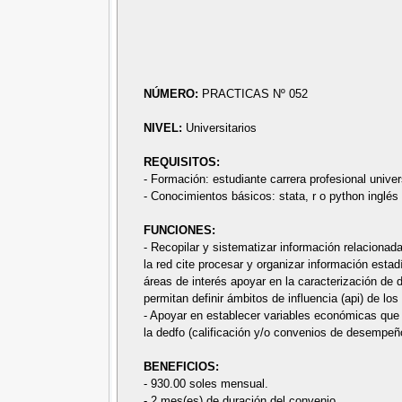
NÚMERO:
PRACTICAS Nº 052
NIVEL:
Universitarios
REQUISITOS:
- Formación: estudiante carrera profesional unive
- Conocimientos básicos: stata, r o python inglé
FUNCIONES:
- Recopilar y sistematizar información relaciona
la red cite procesar y organizar información est
áreas de interés apoyar en la caracterización de
permitan definir ámbitos de influencia (api) de los 
- Apoyar en establecer variables económicas que 
la dedfo (calificación y/o convenios de desempeño
BENEFICIOS:
- 930.00 soles mensual.
- 2 mes(es) de duración del convenio.