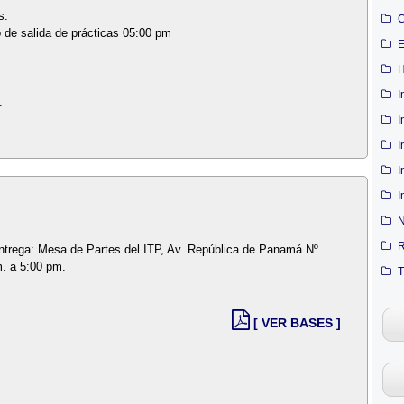
s.
C
o de salida de prácticas 05:00 pm
E
H
I
.
I
I
I
I
N
R
entrega: Mesa de Partes del ITP, Av. República de Panamá Nº
m. a 5:00 pm.
T
[ VER BASES ]