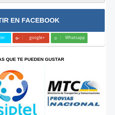
IR EN FACEBOOK
ter
google+
Whatsapp
t
Whatsapp
AS QUE TE PUEDEN GUSTAR