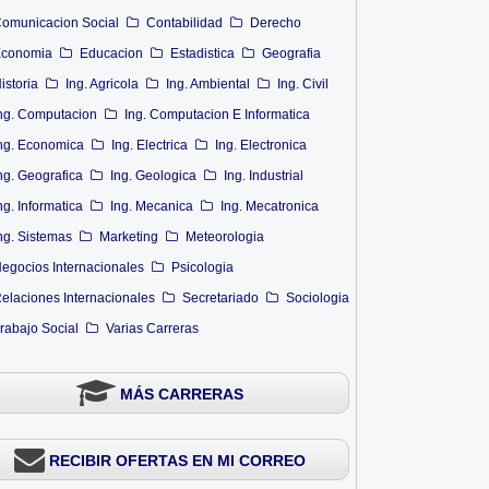
omunicacion Social
Contabilidad
Derecho
conomia
Educacion
Estadistica
Geografia
istoria
Ing. Agricola
Ing. Ambiental
Ing. Civil
ng. Computacion
Ing. Computacion E Informatica
ng. Economica
Ing. Electrica
Ing. Electronica
ng. Geografica
Ing. Geologica
Ing. Industrial
ng. Informatica
Ing. Mecanica
Ing. Mecatronica
ng. Sistemas
Marketing
Meteorologia
egocios Internacionales
Psicologia
elaciones Internacionales
Secretariado
Sociologia
rabajo Social
Varias Carreras
MÁS CARRERAS
RECIBIR OFERTAS EN MI CORREO