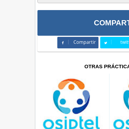
COMPART
Compartir
twit
Compartir
Twee
OTRAS PRÁCTIC