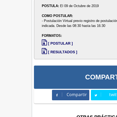
POSTULA:
El 09 de Octubre de 2019
COMO POSTULAR:
- Postulación Virtual previo registro de postulació
indicada. Desde las 08:30 hasta las 16:30
FORMATOS:
[ POSTULAR ]
[ RESULTADOS ]
COMPART
Compartir
twit
Compartir
Twee
OTRAS PRÁCTIC