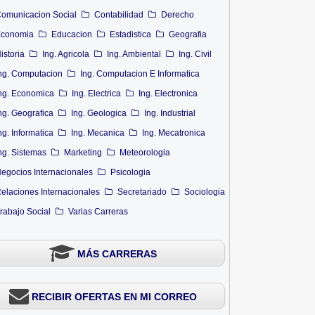
omunicacion Social
Contabilidad
Derecho
conomia
Educacion
Estadistica
Geografia
istoria
Ing. Agricola
Ing. Ambiental
Ing. Civil
ng. Computacion
Ing. Computacion E Informatica
ng. Economica
Ing. Electrica
Ing. Electronica
ng. Geografica
Ing. Geologica
Ing. Industrial
ng. Informatica
Ing. Mecanica
Ing. Mecatronica
ng. Sistemas
Marketing
Meteorologia
egocios Internacionales
Psicologia
elaciones Internacionales
Secretariado
Sociologia
rabajo Social
Varias Carreras
MÁS CARRERAS
RECIBIR OFERTAS EN MI CORREO