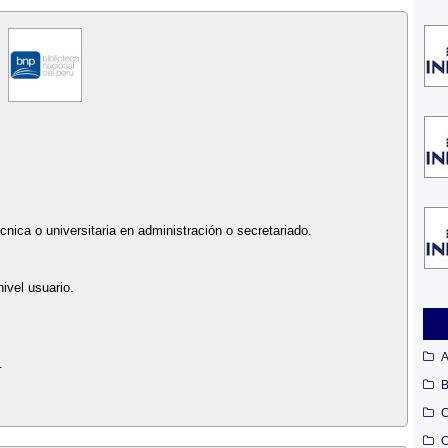
nica o universitaria en administración o secretariado.
ivel usuario.
A
.
B
C
C