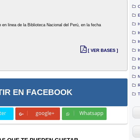
C
E
H
n en linea de la Biblioteca Nacional del Perú, en la fecha
I
I
[ VER BASES ]
I
I
I
N
R
IR EN FACEBOOK
T
ter
google+
Whatsapp
t
Whatsapp
AS QUE TE PUEDEN GUSTAR