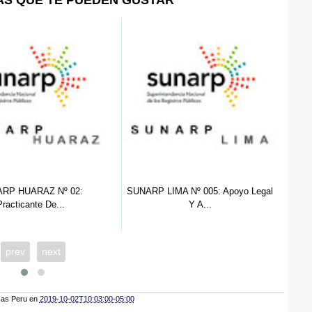
SUNARP LIMA Nº 005: Apoyo Legal
SUNARP Nº 001 - 2022 :
Y A...
Practic...
prev
next
cas Peru
en
2019-10-02T10:03:00-05:00