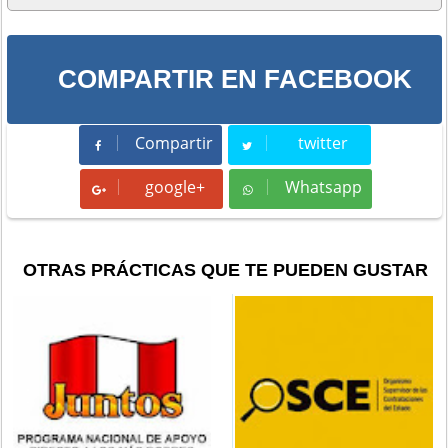
COMPARTIR EN FACEBOOK
Compartir
twitter
Compartir
Tweet
google+
Whatsapp
Whatsapp
OTRAS PRÁCTICAS QUE TE PUEDEN GUSTAR