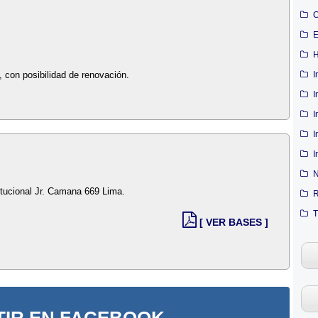
C
E
H
I
, con posibilidad de renovación.
I
I
I
I
N
titucional Jr. Camana 669 Lima.
R
T
[ VER BASES ]