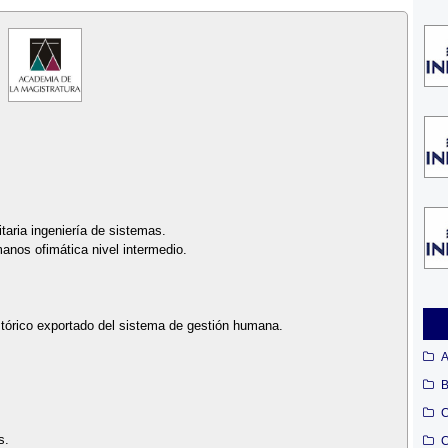
taria ingeniería de sistemas.
anos ofimática nivel intermedio.
istórico exportado del sistema de gestión humana.
A
B
C
s.
C