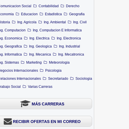
omunicacion Social
Contabilidad
Derecho
conomia
Educacion
Estadistica
Geografia
istoria
Ing. Agricola
Ing. Ambiental
Ing. Civil
ng. Computacion
Ing. Computacion E Informatica
ng. Economica
Ing. Electrica
Ing. Electronica
ng. Geografica
Ing. Geologica
Ing. Industrial
ng. Informatica
Ing. Mecanica
Ing. Mecatronica
ng. Sistemas
Marketing
Meteorologia
egocios Internacionales
Psicologia
elaciones Internacionales
Secretariado
Sociologia
rabajo Social
Varias Carreras
MÁS CARRERAS
RECIBIR OFERTAS EN MI CORREO