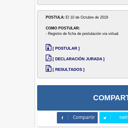
POSTULA:
El 10 de Octubre de 2019
COMO POSTULAR:
- Registro de ficha de postulación via virtual.
[ POSTULAR ]
[ DECLARACIÓN JURADA ]
[ RESULTADOS ]
COMPART
Compartir
twit
Compartir
Twee