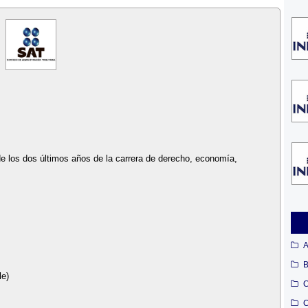
de los dos últimos años de la carrera de derecho, economía,
A
B
le)
C
C