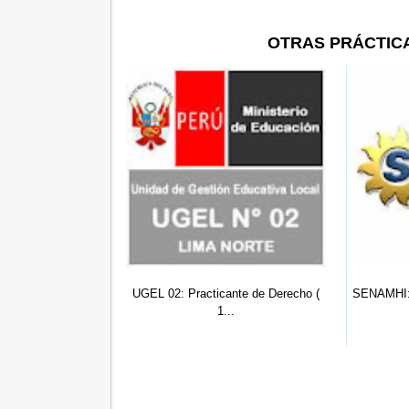
OTRAS PRÁCTIC
cante de Derecho (
SENAMHI: Practicante de Derecho (
SUNARP
...
0...