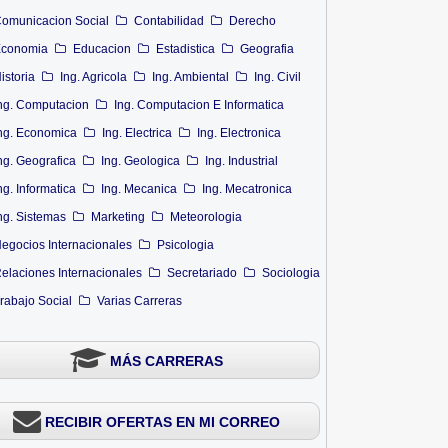
omunicacion Social
Contabilidad
Derecho
conomia
Educacion
Estadistica
Geografia
istoria
Ing. Agricola
Ing. Ambiental
Ing. Civil
ng. Computacion
Ing. Computacion E Informatica
ng. Economica
Ing. Electrica
Ing. Electronica
ng. Geografica
Ing. Geologica
Ing. Industrial
ng. Informatica
Ing. Mecanica
Ing. Mecatronica
ng. Sistemas
Marketing
Meteorologia
egocios Internacionales
Psicologia
elaciones Internacionales
Secretariado
Sociologia
rabajo Social
Varias Carreras
MÁS CARRERAS
RECIBIR OFERTAS EN MI CORREO