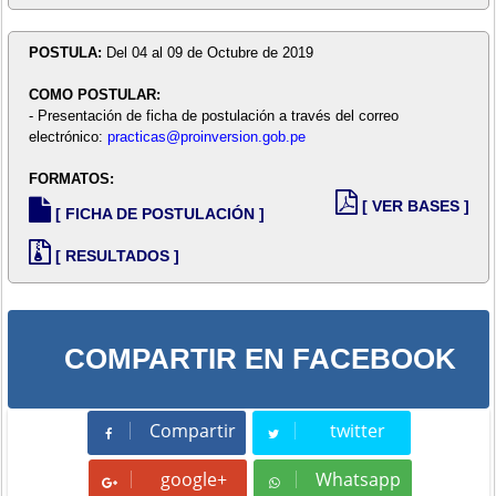
POSTULA:
Del 04 al 09 de Octubre de 2019
COMO POSTULAR:
- Presentación de ficha de postulación a través del correo
electrónico:
practicas@proinversion.gob.pe
FORMATOS:
[ VER BASES ]
[ FICHA DE POSTULACIÓN ]
[ RESULTADOS ]
COMPARTIR EN FACEBOOK
Compartir
twitter
Compartir
Tweet
google+
Whatsapp
Whatsapp