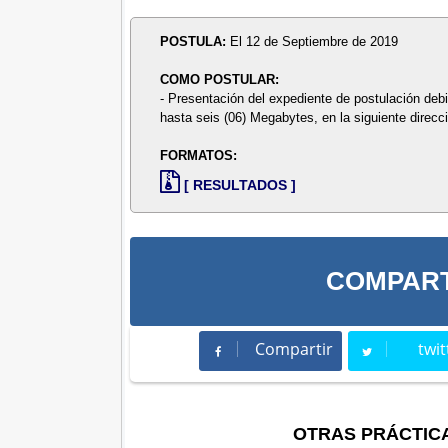
POSTULA:
El 12 de Septiembre de 2019
COMO POSTULAR:
- Presentación del expediente de postulación de
hasta seis (06) Megabytes, en la siguiente direcc
FORMATOS:
[ RESULTADOS ]
COMPART
Compartir
twit
Compartir
Twee
OTRAS PRÁCTIC