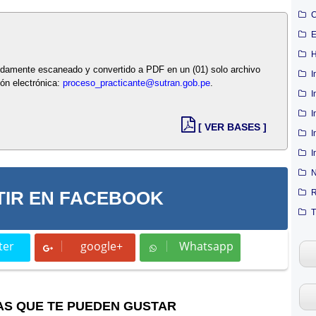
C
E
H
bidamente escaneado y convertido a PDF en un (01) solo archivo
I
ión electrónica:
proceso_practicante@sutran.gob.pe
.
I
I
[ VER BASES ]
I
I
N
R
IR EN FACEBOOK
T
ter
google+
Whatsapp
t
Whatsapp
AS QUE TE PUEDEN GUSTAR