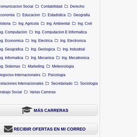
omunicacion Social
Contabilidad
Derecho
conomia
Educacion
Estadistica
Geografia
istoria
Ing. Agricola
Ing. Ambiental
Ing. Civil
ng. Computacion
Ing. Computacion E Informatica
ng. Economica
Ing. Electrica
Ing. Electronica
ng. Geografica
Ing. Geologica
Ing. Industrial
ng. Informatica
Ing. Mecanica
Ing. Mecatronica
ng. Sistemas
Marketing
Meteorologia
egocios Internacionales
Psicologia
elaciones Internacionales
Secretariado
Sociologia
rabajo Social
Varias Carreras
MÁS CARRERAS
RECIBIR OFERTAS EN MI CORREO