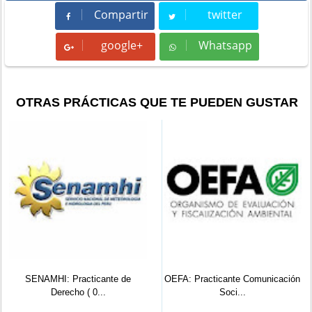
Compartir
twitter
Compartir
Tweet
google+
Whatsapp
Whatsapp
OTRAS PRÁCTICAS QUE TE PUEDEN GUSTAR
SENAMHI: Practicante de
OEFA: Practicante Comunicación
Derecho ( 0...
Soci...