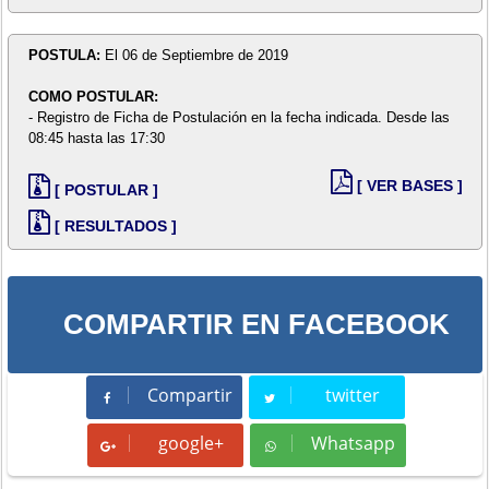
POSTULA:
El 06 de Septiembre de 2019
COMO POSTULAR:
- Registro de Ficha de Postulación en la fecha indicada. Desde las
08:45 hasta las 17:30
[ VER BASES ]
[ POSTULAR ]
[ RESULTADOS ]
COMPARTIR EN FACEBOOK
Compartir
twitter
Compartir
Tweet
google+
Whatsapp
Whatsapp