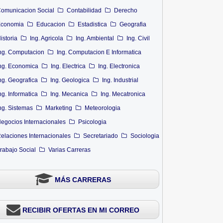
omunicacion Social
Contabilidad
Derecho
conomia
Educacion
Estadistica
Geografia
istoria
Ing. Agricola
Ing. Ambiental
Ing. Civil
ng. Computacion
Ing. Computacion E Informatica
ng. Economica
Ing. Electrica
Ing. Electronica
ng. Geografica
Ing. Geologica
Ing. Industrial
ng. Informatica
Ing. Mecanica
Ing. Mecatronica
ng. Sistemas
Marketing
Meteorologia
egocios Internacionales
Psicologia
elaciones Internacionales
Secretariado
Sociologia
rabajo Social
Varias Carreras
MÁS CARRERAS
RECIBIR OFERTAS EN MI CORREO