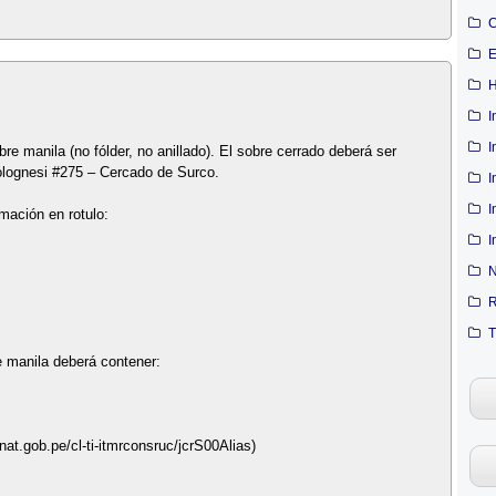
C
E
H
I
I
e manila (no fólder, no anillado). El sobre cerrado deberá ser
olognesi #275 – Cercado de Surco.
I
I
rmación en rotulo:
I
N
R
T
e manila deberá contener:
at.gob.pe/cl-ti-itmrconsruc/jcrS00Alias)