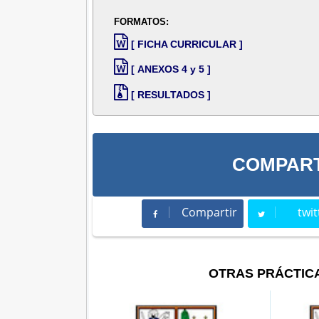
FORMATOS:
[ FICHA CURRICULAR ]
[ ANEXOS 4 y 5 ]
[ RESULTADOS ]
COMPART
Compartir
twit
Compartir
Twee
OTRAS PRÁCTIC