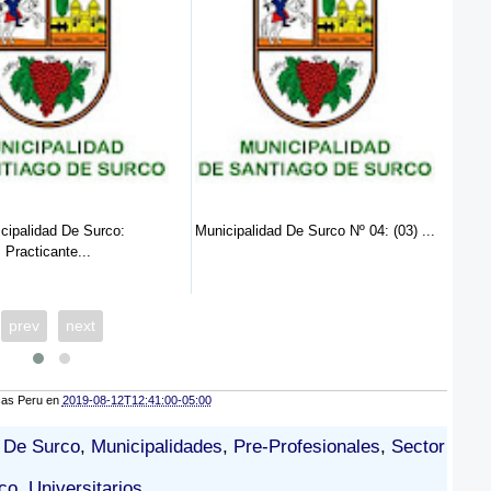
o:
Municipalidad De Surco Nº 04: (03) ...
Municipalidad De S
Pract...
prev
next
cas Peru
en
2019-08-12T12:41:00-05:00
d De Surco
,
Municipalidades
,
Pre-Profesionales
,
Sector
co
,
Universitarios