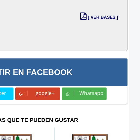
[ VER BASES ]
IR EN FACEBOOK
ter
google+
Whatsapp
t
Whatsapp
AS QUE TE PUEDEN GUSTAR