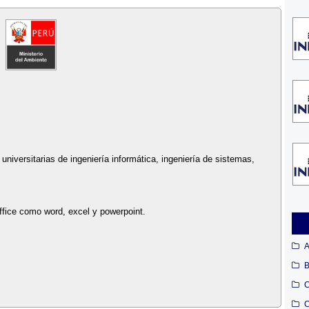
niversitarias de ingeniería informática, ingeniería de sistemas,
ffice como word, excel y powerpoint.
A
B
C
C