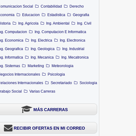
omunicacion Social
Contabilidad
Derecho
conomia
Educacion
Estadistica
Geografia
istoria
Ing. Agricola
Ing. Ambiental
Ing. Civil
ng. Computacion
Ing. Computacion E Informatica
ng. Economica
Ing. Electrica
Ing. Electronica
ng. Geografica
Ing. Geologica
Ing. Industrial
ng. Informatica
Ing. Mecanica
Ing. Mecatronica
ng. Sistemas
Marketing
Meteorologia
egocios Internacionales
Psicologia
elaciones Internacionales
Secretariado
Sociologia
rabajo Social
Varias Carreras
MÁS CARRERAS
RECIBIR OFERTAS EN MI CORREO