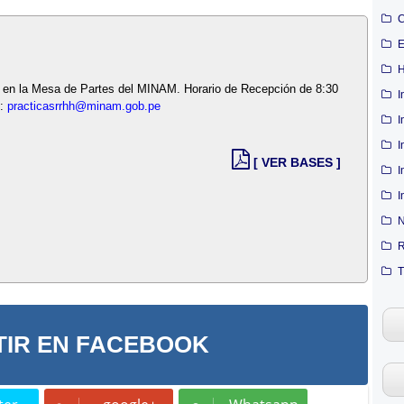
C
E
H
da en la Mesa de Partes del MINAM. Horario de Recepción de 8:30
I
o:
practicasrrhh@minam.gob.pe
I
I
[ VER BASES ]
I
I
N
R
T
IR EN FACEBOOK