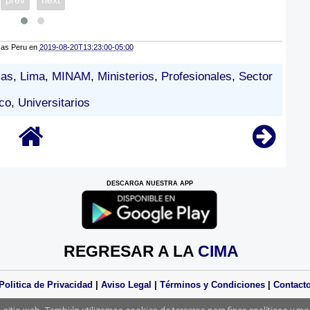
prev
next
cas Peru
en
2019-08-20T13:23:00-05:00
mas
,
Lima
,
MINAM
,
Ministerios
,
Profesionales
,
Sector
co
,
Universitarios
DESCARGA NUESTRA APP
REGRESAR A LA
CIMA
Politica de Privacidad
|
Aviso Legal
|
Términos y Condiciones
|
Contact
Derechos Reservados Practicas Perú 2025