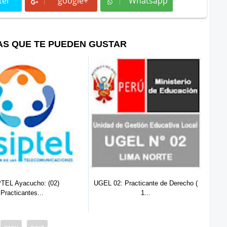
ter
google+
Whatsapp
t
Whatsapp
AS QUE TE PUEDEN GUSTAR
2)
UGEL 02: Practicante de Derecho (
SENAMHI: Practicante
1...
0...