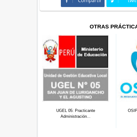
Compartir
twit
Compartir
Twee
OTRAS PRÁCTIC
UGEL 05: Practicante
OSIPTEL Ayacucho: (0
Administración...
Practicantes...