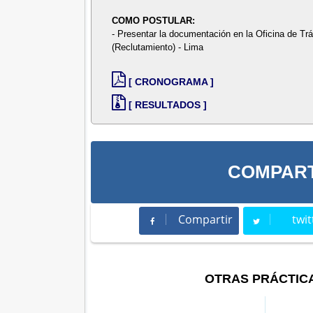
COMO POSTULAR:
- Presentar la documentación en la Oficina de T
(Reclutamiento) - Lima
[ CRONOGRAMA ]
[ RESULTADOS ]
COMPART
Compartir
twit
Compartir
Twee
OTRAS PRÁCTIC