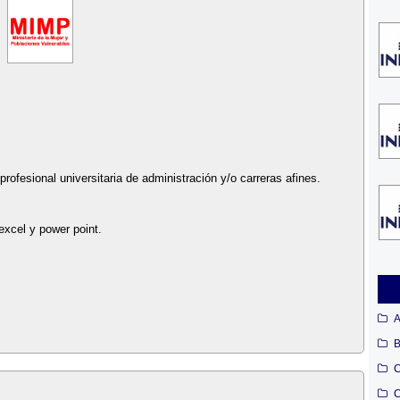
rofesional universitaria de administración y/o carreras afines.
excel y power point.
A
B
C
C