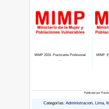
icante Profesional
MIMP: Egresado Administración,
MTPE: Pr
...
Arch...
Publicado por
Practi
Categorías:
Administracion
,
Lima
,
M