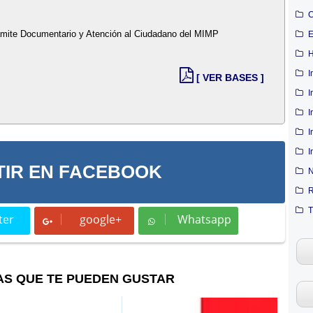
C
rámite Documentario y Atención al Ciudadano del MIMP
E
H
I
[ VER BASES ]
I
I
I
I
IR EN FACEBOOK
N
R
T
ter
google+
Whatsapp
t
Whatsapp
AS QUE TE PUEDEN GUSTAR