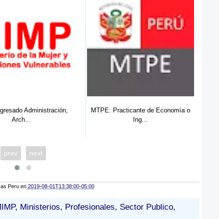
acticante de Economía o
MTC 2025: Practicante Profesional
ME
Ing...
e...
prev
next
cas Peru
en
2019-08-01T13:38:00-05:00
IMP
,
Ministerios
,
Profesionales
,
Sector Publico
,