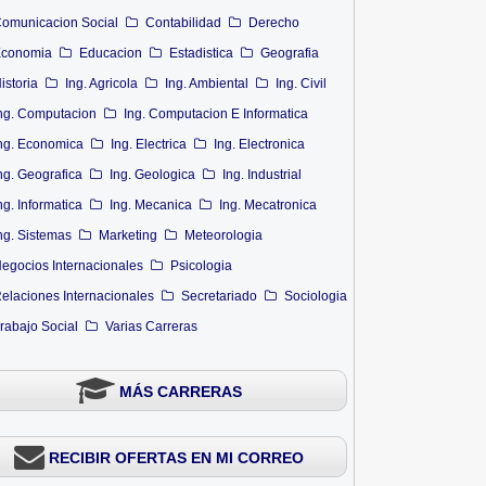
omunicacion Social
Contabilidad
Derecho
conomia
Educacion
Estadistica
Geografia
istoria
Ing. Agricola
Ing. Ambiental
Ing. Civil
ng. Computacion
Ing. Computacion E Informatica
ng. Economica
Ing. Electrica
Ing. Electronica
ng. Geografica
Ing. Geologica
Ing. Industrial
ng. Informatica
Ing. Mecanica
Ing. Mecatronica
ng. Sistemas
Marketing
Meteorologia
egocios Internacionales
Psicologia
elaciones Internacionales
Secretariado
Sociologia
rabajo Social
Varias Carreras
MÁS CARRERAS
RECIBIR OFERTAS EN MI CORREO