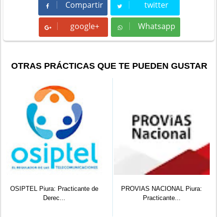
Compartir
twitter
Compartir
Tweet
google+
Whatsapp
Whatsapp
OTRAS PRÁCTICAS QUE TE PUEDEN GUSTAR
SIPTEL Piura: Practicante de
PROVIAS NACIONAL Piura:
Derec...
Practicante...