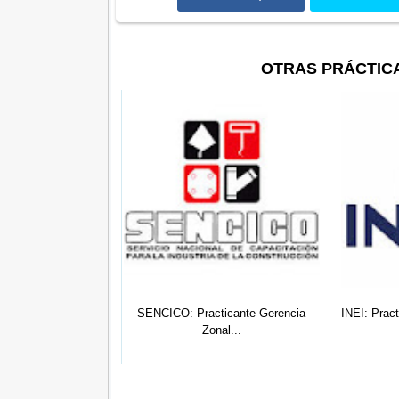
OTRAS PRÁCTIC
Practicante
SENCICO: Practicante Gerencia
INEI: Pract
tración...
Zonal...