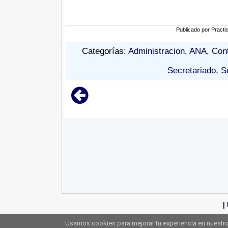
Publicado por
Practi
Categorías:
Administracion
,
ANA
,
Cont
Secretariado
,
S
|
Usamos cookies para mejorar tu experiencia en nuestro 