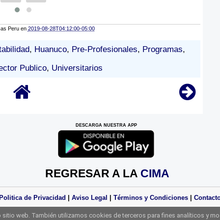
cas Peru
en
2019-08-28T04:12:00-05:00
abilidad
,
Huanuco
,
Pre-Profesionales
,
Programas
,
ector Publico
,
Universitarios
DESCARGA NUESTRA APP
REGRESAR A LA
CIMA
Politica de Privacidad
|
Aviso Legal
|
Términos y Condiciones
|
Contact
Derechos Reservados Practicas Perú 2025
sitio web. También utilizamos cookies de terceros para fines analíticos y mo