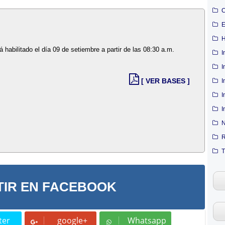
C
E
H
rá habilitado el día 09 de setiembre a partir de las 08:30 a.m.
I
I
[ VER BASES ]
I
I
I
N
R
T
IR EN FACEBOOK
ter
google+
Whatsapp
t
Whatsapp