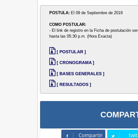
POSTULA:
El 09 de Septiembre de 2019
COMO POSTULAR:
- El link de registro en la Ficha de postulación se
hasta las 05:30 p.m. (Hora Exacta)
[ POSTULAR ]
[ CRONOGRAMA ]
[ BASES GENERALES ]
[ RESULTADOS ]
COMPART
Compartir
twit
Compartir
Twee