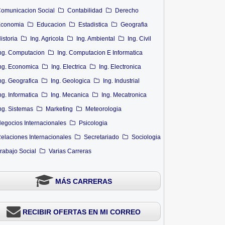
omunicacion Social
Contabilidad
Derecho
conomia
Educacion
Estadistica
Geografia
istoria
Ing. Agricola
Ing. Ambiental
Ing. Civil
ng. Computacion
Ing. Computacion E Informatica
ng. Economica
Ing. Electrica
Ing. Electronica
ng. Geografica
Ing. Geologica
Ing. Industrial
ng. Informatica
Ing. Mecanica
Ing. Mecatronica
ng. Sistemas
Marketing
Meteorologia
egocios Internacionales
Psicologia
elaciones Internacionales
Secretariado
Sociologia
rabajo Social
Varias Carreras
MÁS CARRERAS
RECIBIR OFERTAS EN MI CORREO