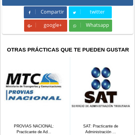
Compartir
twitter
Compartir
Tweet
google+
Whatsapp
Whatsapp
OTRAS PRÁCTICAS QUE TE PUEDEN GUSTAR
PROVIAS NACIONAL:
SAT: Practicante de
Practicante de Ad...
Administración ...