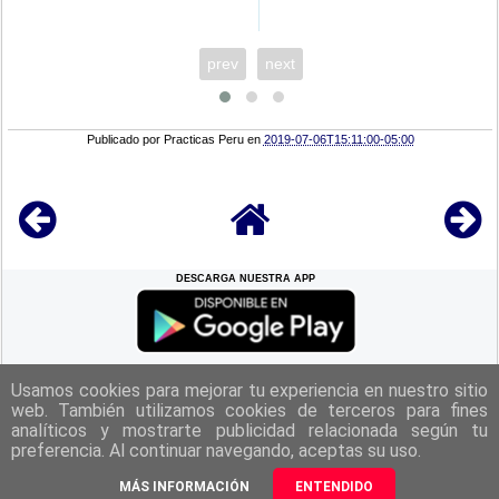
prev
next
Publicado por
Practicas Peru
en
2019-07-06T15:11:00-05:00
DESCARGA NUESTRA APP
REGRESAR A LA
CIMA
Usamos cookies para mejorar tu experiencia en nuestro sitio
web. También utilizamos cookies de terceros para fines
analíticos y mostrarte publicidad relacionada según tu
|
Politica de Privacidad
|
Aviso Legal
|
Términos y Condiciones
|
preferencia. Al continuar navegando, aceptas su uso.
Contacto
|
Derechos Reservados Practicas Perú 2025
MÁS INFORMACIÓN
ENTENDIDO