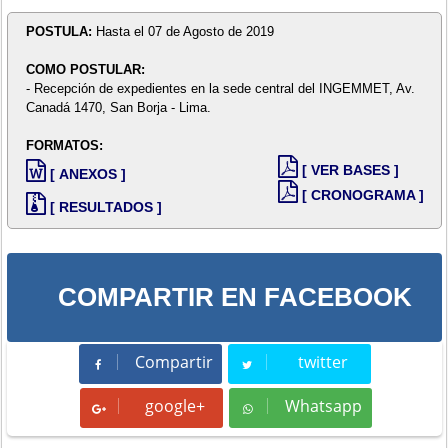
POSTULA:
Hasta el 07 de Agosto de 2019
COMO POSTULAR:
- Recepción de expedientes en la sede central del INGEMMET, Av.
Canadá 1470, San Borja - Lima.
FORMATOS:
[ VER BASES ]
[ ANEXOS ]
[ CRONOGRAMA ]
[ RESULTADOS ]
COMPARTIR EN FACEBOOK
Compartir
twitter
Compartir
Tweet
google+
Whatsapp
Whatsapp