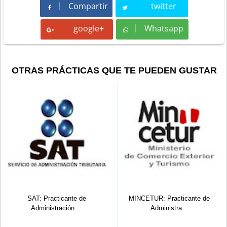
Compartir
twitter
Compartir
Tweet
google+
Whatsapp
Whatsapp
OTRAS PRÁCTICAS QUE TE PUEDEN GUSTAR
SAT: Practicante de
MINCETUR: Practicante de
Administración ...
Administra...