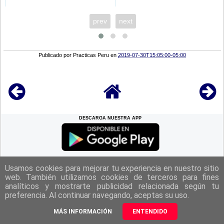
prev
next
Publicado por
Practicas Peru
en
2019-07-30T15:05:00-05:00
DESCARGA NUESTRA APP
REGRESAR A LA
CIMA
Usamos cookies para mejorar tu experiencia en nuestro sitio
web. También utilizamos cookies de terceros para fines
analíticos y mostrarte publicidad relacionada según tu
|
Politica de Privacidad
|
Aviso Legal
|
Términos y Condiciones
|
preferencia. Al continuar navegando, aceptas su uso.
Contacto
|
Derechos Reservados Practicas Perú 2025
MÁS INFORMACIÓN
ENTENDIDO
Web Diseñada Por
Practicas Perú