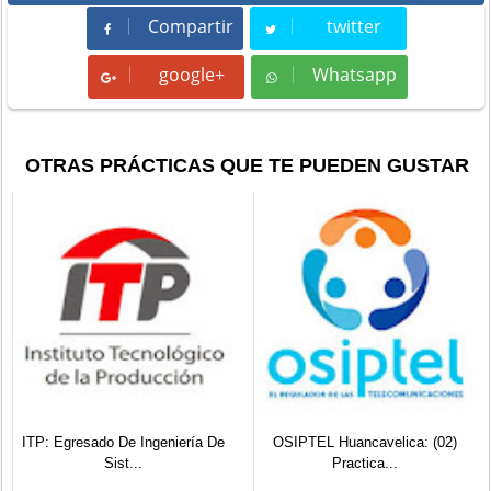
Compartir
twitter
Compartir
Tweet
google+
Whatsapp
Whatsapp
OTRAS PRÁCTICAS QUE TE PUEDEN GUSTAR
ITP: Egresado De Ingeniería De
OSIPTEL Huancavelica: (02)
Sist...
Practica...