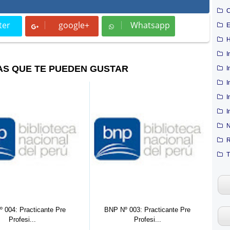
C
ter
google+
Whatsapp
E
t
Whatsapp
H
I
AS QUE TE PUEDEN GUSTAR
I
I
I
I
N
R
T
 004: Practicante Pre
BNP Nº 003: Practicante Pre
Profesi...
Profesi...