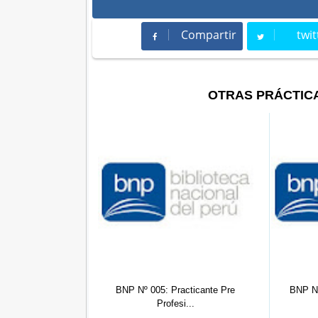
Compartir
twit
Compartir
Twee
OTRAS PRÁCTIC
Practicante Pre
BNP Nº 005: Practicante Pre
BNP Nº
fes...
Profesi...