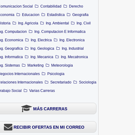
omunicacion Social
Contabilidad
Derecho
conomia
Educacion
Estadistica
Geografia
istoria
Ing. Agricola
Ing. Ambiental
Ing. Civil
ng. Computacion
Ing. Computacion E Informatica
ng. Economica
Ing. Electrica
Ing. Electronica
ng. Geografica
Ing. Geologica
Ing. Industrial
ng. Informatica
Ing. Mecanica
Ing. Mecatronica
ng. Sistemas
Marketing
Meteorologia
egocios Internacionales
Psicologia
elaciones Internacionales
Secretariado
Sociologia
rabajo Social
Varias Carreras
MÁS CARRERAS
BNP Nº 004: Practicante De
BNP Nº 002: Practicante Pre
RECIBIR OFERTAS EN MI CORREO
Secretar...
Profesi...