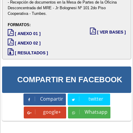
- Recepción de documentos en la Mesa de Partes de la Oficina
Desconcentrada del MRE - Jr Bolognesi Nº 101 2do Piso
Cooperativa - Tumbes.
FORMATOS:
[ VER BASES ]
[ ANEXO 01 ]
[ ANEXO 02 ]
[ RESULTADOS ]
COMPARTIR EN FACEBOOK
Compartir
twitter
Compartir
Tweet
google+
Whatsapp
Whatsapp