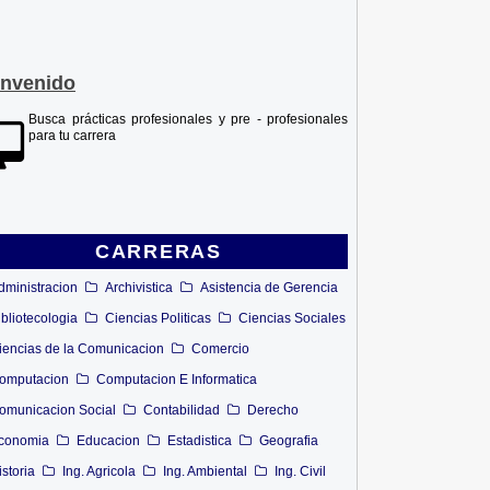
envenido
Busca prácticas profesionales y pre - profesionales
para tu carrera
CARRERAS
dministracion
Archivistica
Asistencia de Gerencia
ibliotecologia
Ciencias Politicas
Ciencias Sociales
iencias de la Comunicacion
Comercio
omputacion
Computacion E Informatica
omunicacion Social
Contabilidad
Derecho
conomia
Educacion
Estadistica
Geografia
istoria
Ing. Agricola
Ing. Ambiental
Ing. Civil