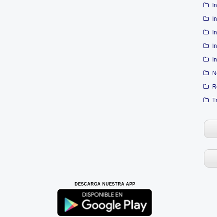
I
I
I
I
I
N
R
T
DESCARGA NUESTRA APP