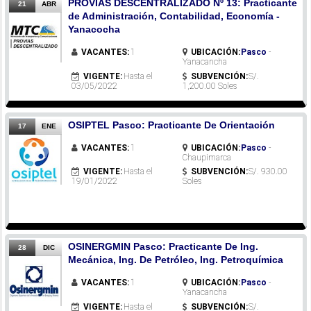
PROVIAS DESCENTRALIZADO Nº 13: Practicante
21
ABR
de Administración, Contabilidad, Economía -
Yanacocha
VACANTES:
1
UBICACIÓN:
Pasco
-
Yanacancha
VIGENTE:
Hasta el
SUBVENCIÓN:
S/.
03/05/2022
1,200.00 Soles
OSIPTEL Pasco: Practicante De Orientación
17
ENE
VACANTES:
1
UBICACIÓN:
Pasco
-
Chaupimarca
VIGENTE:
Hasta el
SUBVENCIÓN:
S/. 930.00
19/01/2022
Soles
OSINERGMIN Pasco: Practicante De Ing.
28
DIC
Mecánica, Ing. De Petróleo, Ing. Petroquímica
VACANTES:
1
UBICACIÓN:
Pasco
-
Yanacancha
VIGENTE:
Hasta el
SUBVENCIÓN:
S/.