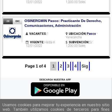
12/01/2022
1,200.00 Soles
OSINERGMIN Pasco: Practicante De Derecho,
28
DIC
Comunicaciones, Administración
VACANTES:
1
UBICACIÓN:
Pasco
-
Yanacancha
VIGENTE:
Hasta el
SUBVENCIÓN:
S/.
12/01/2022
1,200.00 Soles
1
2
3
4
Sig
Page 1 of 4
DESCARGA NUESTRA APP
REGRESAR A LA
CIMA
Usamos cookies para mejorar tu experiencia en nuestro sitio
web. También utilizamos cookies de terceros para fines