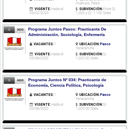
Huánuco, Pasco
VIGENTE:
Hasta el
SUBVENCIÓN:
Entre S/.
09/02/2023
1,025 y S/. 1,100 Soles
Programa Juntos Pasco: Practicante De
1
AGO
Administración, Sociología, Enfermería
VACANTES:
1
UBICACIÓN:
Pasco
-
Yanacancha
VIGENTE:
Hasta el
SUBVENCIÓN:
S/.
03/08/2022
1,025.00 Soles
Programa Juntos Nº 034: Practicante de
1
AGO
Economía, Ciencia Política, Psicología
VACANTES:
1
UBICACIÓN:
Pasco
-
Yanacancha
VIGENTE:
Hasta el
SUBVENCIÓN:
S/.
03/08/2022
1,025.00 Soles