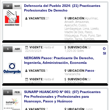
Defensoria del Pueblo 2024: (21) Practicantes
18
MAR
Profesionales De Derecho
VACANTES:
21
UBICACIÓN:
Apurímac,
Ancash, Amazonas,
Ayacucho, Cusco,
Lambayeque, Lima, Loreto,
Madre De Dios, Pasco,
Moquegua, Piura, Puno, San
Martín, Tacna, Tumbes,
Ucayali
VIGENTE:
Hasta el
SUBVENCIÓN:
S/.
O
5
ABR
22/03/2024
1,025.00 Soles
SI
NERGMIN Pasco: Practicante De Derecho,
Ingeniería, Administración, Economía
VACANTES:
1
UBICACIÓN:
Pasco
-
Yanacancha
VIGENTE:
Hasta el
SUBVENCIÓN:
S/.
11/04/2023
1,200.00 Soles
SUNARP HUANCAYO Nº 001: (07) Practicantes
3
FEB
Pre Profesionales y Profesionales para
Huancayo, Pasco y Huánuco
VACANTES:
7
UBICACIÓN:
Junin,