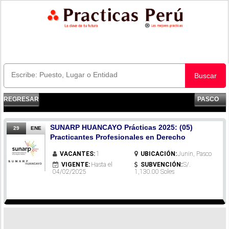
Buscar
REGRESAR
PASCO
SUNARP HUANCAYO Prácticas 2025: (05)
29
ENE
Practicantes Profesionales en Derecho
VACANTES:
1
UBICACIÓN:
Junin, Pasco
VIGENTE:
Hasta el
SUBVENCIÓN:
S/.
04/02/2025
1,130.00 Soles