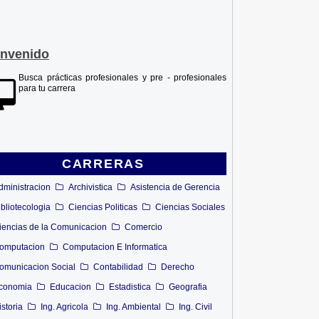
envenido
Busca prácticas profesionales y pre - profesionales
para tu carrera
CARRERAS
dministracion
Archivistica
Asistencia de Gerencia
ibliotecologia
Ciencias Politicas
Ciencias Sociales
iencias de la Comunicacion
Comercio
omputacion
Computacion E Informatica
omunicacion Social
Contabilidad
Derecho
conomia
Educacion
Estadistica
Geografia
istoria
Ing. Agricola
Ing. Ambiental
Ing. Civil