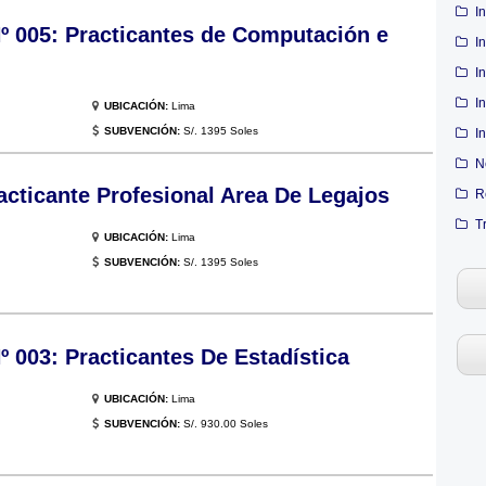
I
005: Practicantes de Computación e
I
I
I
UBICACIÓN:
Lima
SUBVENCIÓN:
S/. 1395 Soles
I
N
cticante Profesional Area De Legajos
R
T
UBICACIÓN:
Lima
SUBVENCIÓN:
S/. 1395 Soles
003: Practicantes De Estadística
UBICACIÓN:
Lima
SUBVENCIÓN:
S/. 930.00 Soles