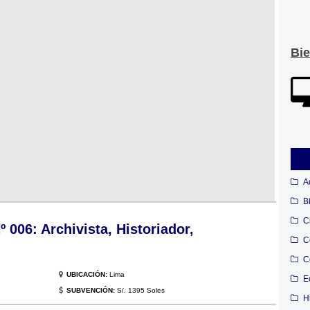
Bi
A
B
C
06: Archivista, Historiador,
C
C
UBICACIÓN:
Lima
E
SUBVENCIÓN:
S/. 1395 Soles
H