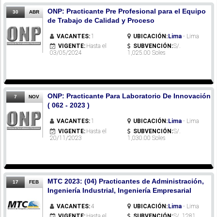
ONP: Practicante Pre Profesional para el Equipo
30
ABR
de Trabajo de Calidad y Proceso
VACANTES:
1
UBICACIÓN:
Lima
- Lima
VIGENTE:
Hasta el
SUBVENCIÓN:
S/.
03/05/2024
1,025.00 Soles
ONP: Practicante Para Laboratorio De Innovación
7
NOV
( 062 - 2023 )
VACANTES:
1
UBICACIÓN:
Lima
- Lima
VIGENTE:
Hasta el
SUBVENCIÓN:
S/.
20/11/2023
1,030.00 Soles
MTC 2023: (04) Practicantes de Administración,
17
FEB
Ingeniería Industrial, Ingeniería Empresarial
VACANTES:
4
UBICACIÓN:
Lima
- Lima
VIGENTE:
Hasta el
SUBVENCIÓN:
S/. 1281