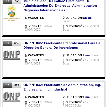
Municipalidad Del Callao: Practicante De
27
DIC
Administración De Empresas, Administracion
Negocios Internacionales
VACANTES:
1
UBICACIÓN:
Callao
-
Callao
VIGENTE:
Hasta el
SUBVENCIÓN:
S/. 930.00
03/01/2022
Soles
ONP Nº 045: Practicante Preprofesional Para La
22
NOV
Dirección General De Inversiones
VACANTES:
1
UBICACIÓN:
Lima
- Lima
VIGENTE:
Hasta el
SUBVENCIÓN:
S/. 930.00
25/11/2021
Soles
ONP Nº 032: Practicante de Administración, Ing.
17
SEP
Empresarial, Ing. Industrial
VACANTES:
1
UBICACIÓN:
Lima
- Lima
VIGENTE:
Hasta el
SUBVENCIÓN:
S/.
21/09/2021
1,030.00 Soles