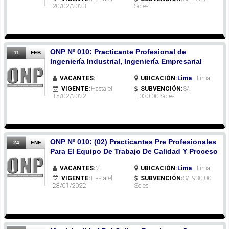
20/02/2023
Soles
ONP Nº 010: Practicante Profesional de
11
FEB
Ingeniería Industrial, Ingeniería Empresarial
VACANTES:
1
UBICACIÓN:
Lima
- Lima
VIGENTE:
Hasta el
SUBVENCIÓN:
S/.
15/02/2022
1,030.00 Soles
ONP Nº 010: (02) Practicantes Pre Profesionales
24
ENE
Para El Equipo De Trabajo De Calidad Y Proceso
VACANTES:
2
UBICACIÓN:
Lima
- Lima
VIGENTE:
Hasta el
SUBVENCIÓN:
S/. 930.00
28/01/2022
Soles