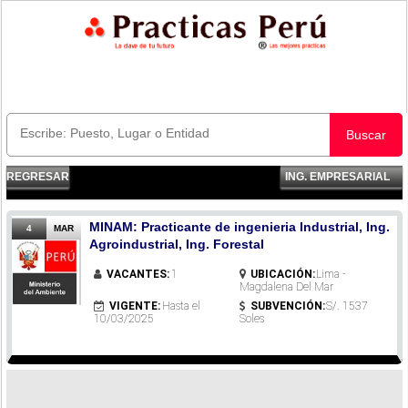
Buscar
REGRESAR
ING. EMPRESARIAL
MINAM: Practicante de ingenieria Industrial, Ing.
4
MAR
Agroindustrial, Ing. Forestal
VACANTES:
1
UBICACIÓN:
Lima -
Magdalena Del Mar
VIGENTE:
Hasta el
SUBVENCIÓN:
S/. 1537
10/03/2025
Soles