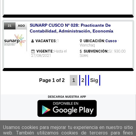
SUNARP CUSCO Nº 028: Practicante De
21
AGO
Contabilidad, Administración, Economía
VACANTES:
1
UBICACIÓN:
Cusco
-
Wanchaq
VIGENTE:
Hasta el
SUBVENCIÓN:
S/. 930.00
27/08/2021
Soles
1
2
Sig
Page 1 of 2
DESCARGA NUESTRA APP
REGRESAR A LA
CIMA
Usamos cookies para mejorar tu experiencia en nuestro sitio
web. También utilizamos cookies de terceros para fines