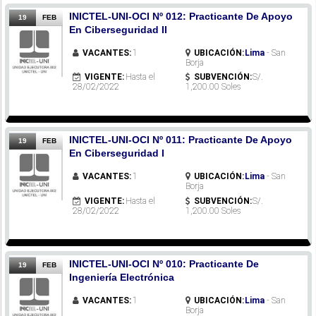
INICTEL-UNI-OCI Nº 012: Practicante De Apoyo
19
FEB
En Ciberseguridad II
VACANTES:
1
UBICACIÓN:
Lima
- San
Borja
VIGENTE:
Hasta el
SUBVENCIÓN:
S/.
28/02/2022
1,200.00 Soles
INICTEL-UNI-OCI Nº 011: Practicante De Apoyo
19
FEB
En Ciberseguridad I
VACANTES:
1
UBICACIÓN:
Lima
- San
Borja
VIGENTE:
Hasta el
SUBVENCIÓN:
S/.
28/02/2022
1,200.00 Soles
INICTEL-UNI-OCI Nº 010: Practicante De
19
FEB
Ingeniería Electrónica
VACANTES:
1
UBICACIÓN:
Lima
- San
Borja