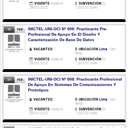
VIGENTE:
Hasta el
SUBVENCIÓN:
S/.
28/02/2022
1,200.00 Soles
INICTEL-UNI-OCI Nº 009: Practicante Pre-
19
FEB
Profesional De Apoyo En El Diseño Y
Caracterización De Base De Datos
VACANTES:
1
UBICACIÓN:
Lima
- San
Borja
VIGENTE:
Hasta el
SUBVENCIÓN:
S/.
28/02/2022
1,200.00 Soles
INICTEL-UNI-OCI Nº 008: Practicante Profesional
19
FEB
De Apoyo En Sistemas De Comunicaciones Y
Prototipos
VACANTES:
1
UBICACIÓN:
Lima
- San
Borja
VIGENTE:
Hasta el
SUBVENCIÓN:
S/.
28/02/2022
1,200.00 Soles