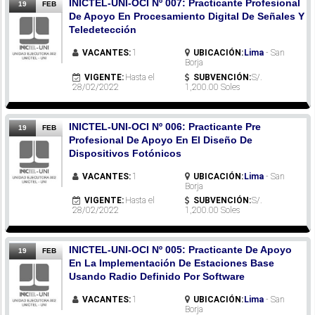
INICTEL-UNI-OCI Nº 007: Practicante Profesional
19
FEB
De Apoyo En Procesamiento Digital De Señales Y
Teledetección
VACANTES:
1
UBICACIÓN:
Lima
- San
Borja
VIGENTE:
Hasta el
SUBVENCIÓN:
S/.
28/02/2022
1,200.00 Soles
INICTEL-UNI-OCI Nº 006: Practicante Pre
19
FEB
Profesional De Apoyo En El Diseño De
Dispositivos Fotónicos
VACANTES:
1
UBICACIÓN:
Lima
- San
Borja
VIGENTE:
Hasta el
SUBVENCIÓN:
S/.
28/02/2022
1,200.00 Soles
INICTEL-UNI-OCI Nº 005: Practicante De Apoyo
19
FEB
En La Implementación De Estaciones Base
Usando Radio Definido Por Software
VACANTES:
1
UBICACIÓN:
Lima
- San
Borja