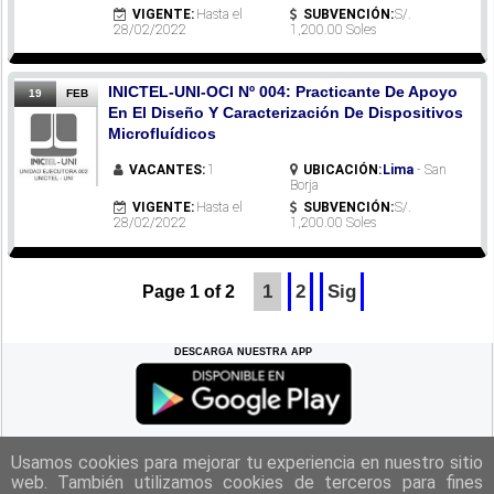
VIGENTE:
Hasta el
SUBVENCIÓN:
S/.
28/02/2022
1,200.00 Soles
INICTEL-UNI-OCI Nº 004: Practicante De Apoyo
19
FEB
En El Diseño Y Caracterización De Dispositivos
Microfluídicos
VACANTES:
1
UBICACIÓN:
Lima
- San
Borja
VIGENTE:
Hasta el
SUBVENCIÓN:
S/.
28/02/2022
1,200.00 Soles
1
2
Sig
Page 1 of 2
DESCARGA NUESTRA APP
REGRESAR A LA
CIMA
Usamos cookies para mejorar tu experiencia en nuestro sitio
web. También utilizamos cookies de terceros para fines