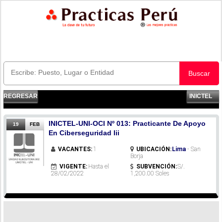
Buscar
REGRESAR
INICTEL
INICTEL-UNI-OCI Nº 013: Practicante De Apoyo
19
FEB
En Ciberseguridad Iii
VACANTES:
1
UBICACIÓN:
Lima
- San
Borja
VIGENTE:
Hasta el
SUBVENCIÓN:
S/.
28/02/2022
1,200.00 Soles