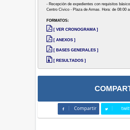
- Recepción de expedientes con requisitos básico
Centro Cívico - Plaza de Armas. Hora: de 08:00 
FORMATOS:
[ VER CRONOGRAMA ]
[ ANEXOS ]
[ BASES GENERALES ]
[ RESULTADOS ]
COMPART
Compartir
twit
Compartir
Twee