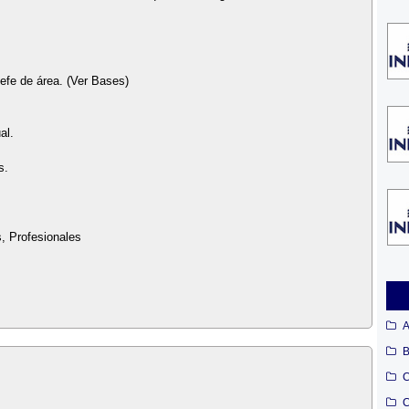
efe de área. (Ver Bases)
al.
s.
, Profesionales
A
B
C
C