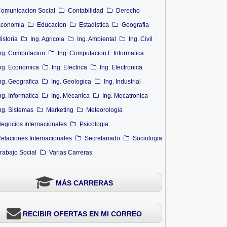
omunicacion Social
Contabilidad
Derecho
conomia
Educacion
Estadistica
Geografia
istoria
Ing. Agricola
Ing. Ambiental
Ing. Civil
ng. Computacion
Ing. Computacion E Informatica
ng. Economica
Ing. Electrica
Ing. Electronica
ng. Geografica
Ing. Geologica
Ing. Industrial
ng. Informatica
Ing. Mecanica
Ing. Mecatronica
ng. Sistemas
Marketing
Meteorologia
egocios Internacionales
Psicologia
elaciones Internacionales
Secretariado
Sociologia
rabajo Social
Varias Carreras
MÁS CARRERAS
RECIBIR OFERTAS EN MI CORREO