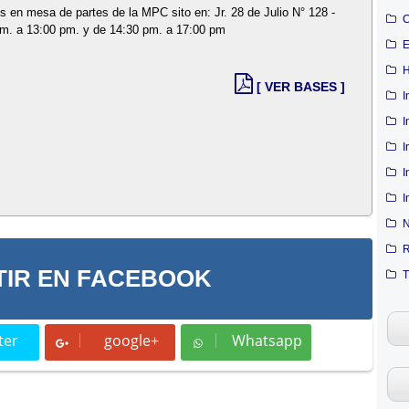
s en mesa de partes de la MPC sito en: Jr. 28 de Julio N° 128 -
C
am. a 13:00 pm. y de 14:30 pm. a 17:00 pm
E
H
[ VER BASES ]
I
I
I
I
I
N
R
IR EN FACEBOOK
T
ter
google+
Whatsapp
t
Whatsapp