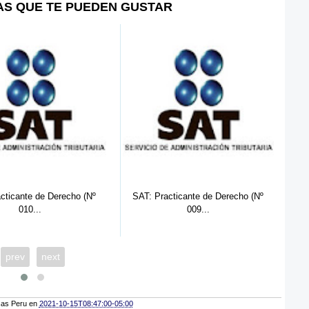
AS QUE TE PUEDEN GUSTAR
SAT: Practicante de Derecho (Nº
INEI Lima: Practicante
009...
Preprofesion...
prev
next
cas Peru
en
2021-10-15T08:47:00-05:00