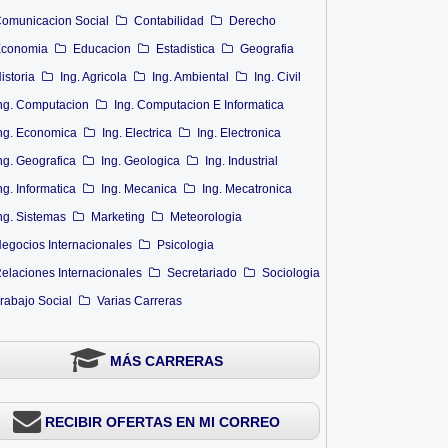
omunicacion Social
Contabilidad
Derecho
conomia
Educacion
Estadistica
Geografia
istoria
Ing. Agricola
Ing. Ambiental
Ing. Civil
ng. Computacion
Ing. Computacion E Informatica
ng. Economica
Ing. Electrica
Ing. Electronica
ng. Geografica
Ing. Geologica
Ing. Industrial
ng. Informatica
Ing. Mecanica
Ing. Mecatronica
ng. Sistemas
Marketing
Meteorologia
egocios Internacionales
Psicologia
elaciones Internacionales
Secretariado
Sociologia
rabajo Social
Varias Carreras
MÁS CARRERAS
RECIBIR OFERTAS EN MI CORREO