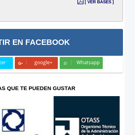
[ VER BASES ]
IR EN FACEBOOK
ter
google+
Whatsapp
t
Whatsapp
AS QUE TE PUEDEN GUSTAR