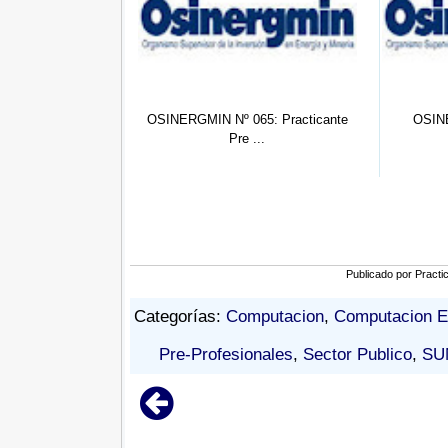
065: Practicante
OSINERGMIN Nº 225: (04)
OTASS Nº
e ...
Practicante...
Publicado por
Practi
Categorías:
Computacion
,
Computacion E 
Pre-Profesionales
,
Sector Publico
,
SU