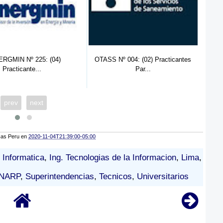
 004: (02) Practicantes
SUNARP Nº 06: Practicante de
M
Par...
Ingeni...
prev
next
cas Peru
en
2020-11-04T21:39:00-05:00
Informatica
,
Ing. Tecnologias de la Informacion
,
Lima
,
NARP
,
Superintendencias
,
Tecnicos
,
Universitarios