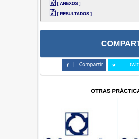
[ ANEXOS ]
[ RESULTADOS ]
COMPART
Compartir
twit
Compartir
Twee
OTRAS PRÁCTIC