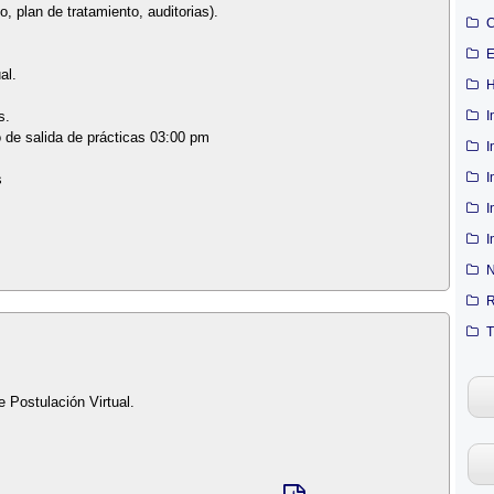
o, plan de tratamiento, auditorias).
C
E
al.
H
I
s.
o de salida de prácticas 03:00 pm
I
I
s
I
I
N
R
T
e Postulación Virtual.