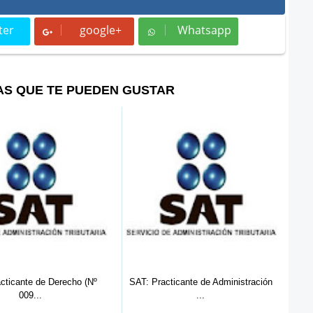
ter
google+
Whatsapp
t
Whatsapp
AS QUE TE PUEDEN GUSTAR
Practicante de Administración
OEFA: Practicante Comunicación
...
Soci...