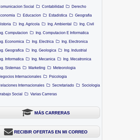
omunicacion Social
Contabilidad
Derecho
conomia
Educacion
Estadistica
Geografia
istoria
Ing. Agricola
Ing. Ambiental
Ing. Civil
ng. Computacion
Ing. Computacion E Informatica
ng. Economica
Ing. Electrica
Ing. Electronica
ng. Geografica
Ing. Geologica
Ing. Industrial
ng. Informatica
Ing. Mecanica
Ing. Mecatronica
ng. Sistemas
Marketing
Meteorologia
egocios Internacionales
Psicologia
elaciones Internacionales
Secretariado
Sociologia
rabajo Social
Varias Carreras
MÁS CARRERAS
RECIBIR OFERTAS EN MI CORREO