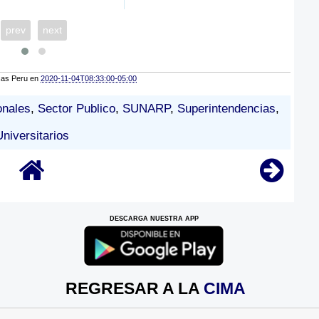
prev
next
cas Peru
en
2020-11-04T08:33:00-05:00
onales
,
Sector Publico
,
SUNARP
,
Superintendencias
,
Universitarios
DESCARGA NUESTRA APP
REGRESAR A LA
CIMA