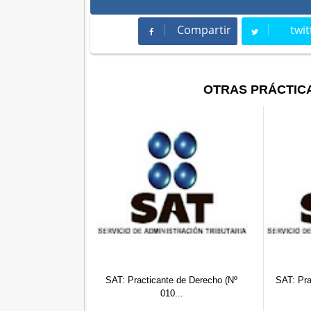
Compartir
twit
Compartir
Twee
OTRAS PRÁCTIC
icante de Derecho (Nº
SAT: Practicante de Derecho (Nº
SAT: 
010...
009...