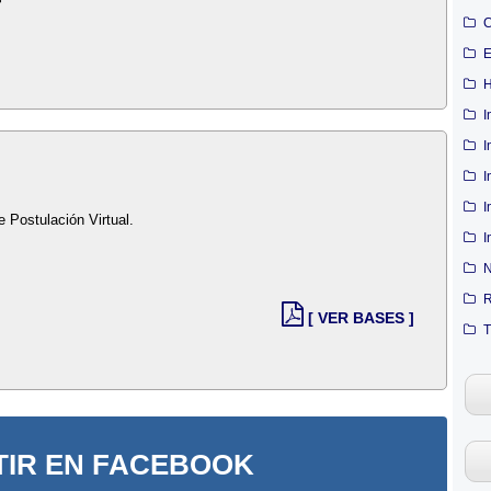
C
E
H
I
I
I
I
e Postulación Virtual.
I
N
R
[ VER BASES ]
T
IR EN FACEBOOK