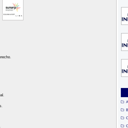
erecho.
.
al.
A
s.
B
C
C
s