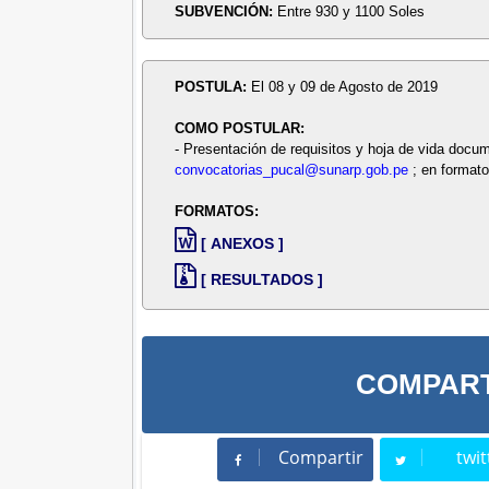
SUBVENCIÓN:
Entre 930 y 1100 Soles
POSTULA:
El 08 y 09 de Agosto de 2019
COMO POSTULAR:
- Presentación de requisitos y hoja de vida docum
convocatorias_pucal@sunarp.gob.pe
; en formato
FORMATOS:
[ ANEXOS ]
[ RESULTADOS ]
COMPART
Compartir
twit
Compartir
Twee