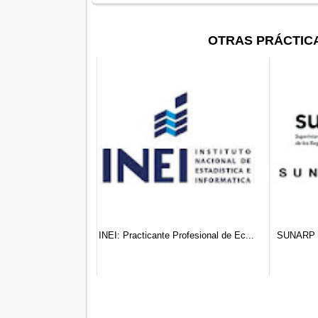
OTRAS PRÁCTIC
ticante Gerencia
INEI: Practicante Profesional de Ec...
SUNARP 
al...