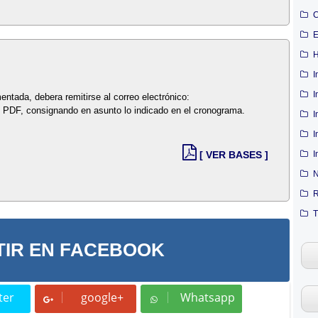
C
E
H
I
I
entada, debera remitirse al correo electrónico:
 PDF, consignando en asunto lo indicado en el cronograma.
I
I
I
[ VER BASES ]
N
R
T
IR EN FACEBOOK
ter
google+
Whatsapp
t
Whatsapp