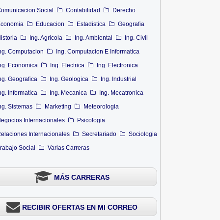
omunicacion Social
Contabilidad
Derecho
conomia
Educacion
Estadistica
Geografia
istoria
Ing. Agricola
Ing. Ambiental
Ing. Civil
ng. Computacion
Ing. Computacion E Informatica
ng. Economica
Ing. Electrica
Ing. Electronica
ng. Geografica
Ing. Geologica
Ing. Industrial
ng. Informatica
Ing. Mecanica
Ing. Mecatronica
ng. Sistemas
Marketing
Meteorologia
egocios Internacionales
Psicologia
elaciones Internacionales
Secretariado
Sociologia
rabajo Social
Varias Carreras
MÁS CARRERAS
RECIBIR OFERTAS EN MI CORREO