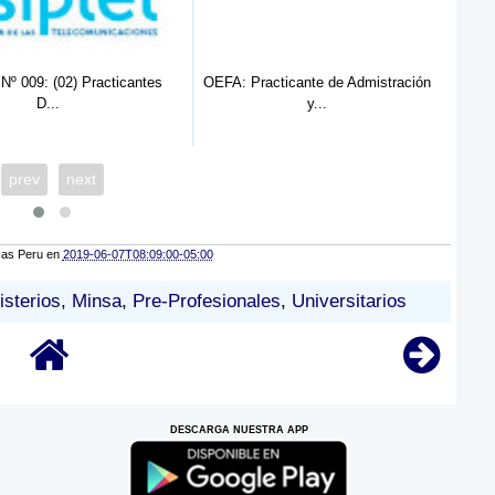
º 009: (02) Practicantes
OEFA: Practicante de Admistración
D...
y...
prev
next
cas Peru
en
2019-06-07T08:09:00-05:00
isterios
,
Minsa
,
Pre-Profesionales
,
Universitarios
DESCARGA NUESTRA APP