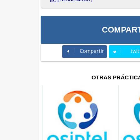
COMPART
Compartir
twit
Compartir
Twee
OTRAS PRÁCTIC