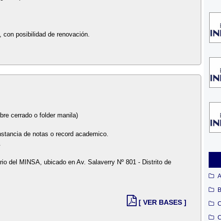
, con posibilidad de renovación.
re cerrado o folder manila)
stancia de notas o record academico.
.
rio del MINSA, ubicado en Av. Salaverry Nº 801 - Distrito de
A
B
[ VER BASES ]
C
C