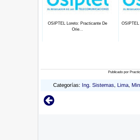
1 - 2022 : (03)
OSIPTEL Loreto: Practicante De
OSIPTEL N
tic...
Orie...
Publicado por
Practi
Categorías:
Ing. Sistemas
,
Lima
,
Min