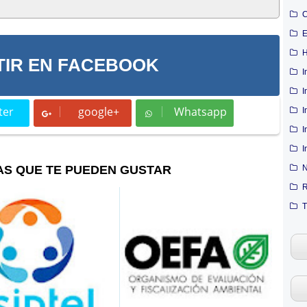
C
E
H
IR EN FACEBOOK
I
I
ter
google+
Whatsapp
I
t
Whatsapp
I
I
AS QUE TE PUEDEN GUSTAR
N
R
T