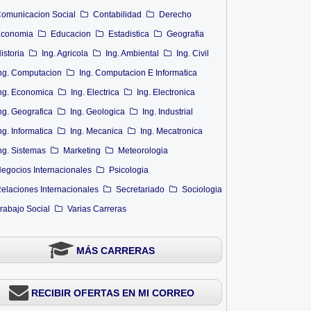
omunicacion Social
Contabilidad
Derecho
conomia
Educacion
Estadistica
Geografia
istoria
Ing. Agricola
Ing. Ambiental
Ing. Civil
ng. Computacion
Ing. Computacion E Informatica
ng. Economica
Ing. Electrica
Ing. Electronica
ng. Geografica
Ing. Geologica
Ing. Industrial
ng. Informatica
Ing. Mecanica
Ing. Mecatronica
ng. Sistemas
Marketing
Meteorologia
egocios Internacionales
Psicologia
elaciones Internacionales
Secretariado
Sociologia
rabajo Social
Varias Carreras
MÁS CARRERAS
RECIBIR OFERTAS EN MI CORREO