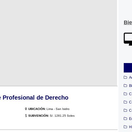
Bi
A
B
C
 Profesional de Derecho
C
UBICACIÓN:
Lima - San Isidro
C
SUBVENCIÓN:
S/. 1281.25 Soles
E
H