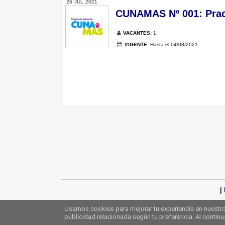
26
JUL
2021
CUNAMAS Nº 001: Pract
VACANTES:
1
VIGENTE:
Hasta el 04/08/2021
|
Usamos cookies para mejorar tu experiencia en nuestro 
publicidad relacionada según tu preferencia. Al contin