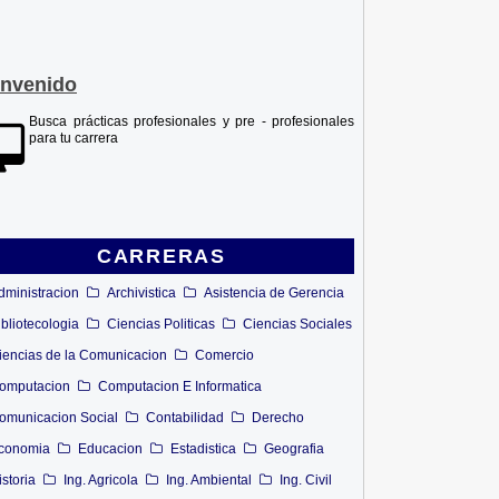
envenido
Busca prácticas profesionales y pre - profesionales
para tu carrera
CARRERAS
dministracion
Archivistica
Asistencia de Gerencia
ibliotecologia
Ciencias Politicas
Ciencias Sociales
iencias de la Comunicacion
Comercio
omputacion
Computacion E Informatica
omunicacion Social
Contabilidad
Derecho
conomia
Educacion
Estadistica
Geografia
istoria
Ing. Agricola
Ing. Ambiental
Ing. Civil