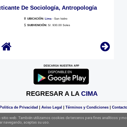
icante De Sociología, Antropología
UBICACIÓN:
Lima
- San Isidro
SUBVENCIÓN:
S/. 930.00 Soles
DESCARGA NUESTRA APP
REGRESAR A LA
CIMA
Politica de Privacidad
|
Aviso Legal
|
Términos y Condiciones
|
Contact
Derechos Reservados Practicas Perú 2025
sitio web. También utilizamos cookies de terceros para fines analíticos y mo
uar navegando, aceptas su uso.
Web Diseñada Por
Practicas Perú