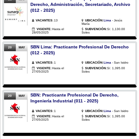
Derecho, Administración, Secretariado, Archivo
(012 - 2025)
VACANTES:
13
UBICACIÓN:
Lima
- Jesús
María
VIGENTE:
Hasta el
SUBVENCIÓN:
S/. 1,130.00
28/05/2025
Soles
SBN Lima: Practicante Profesional De Derecho
20
MAY
(012 - 2025)
VACANTES:
1
UBICACIÓN:
Lima
- San Isidro
VIGENTE:
Hasta el
SUBVENCIÓN:
S/. 1,395.00
27/05/2025
Soles
SBN: Practicante Profesional De Derecho,
20
MAY
Ingeniería Industrial (011 - 2025)
VACANTES:
1
UBICACIÓN:
Lima
- San Isidro
VIGENTE:
Hasta el
SUBVENCIÓN:
S/. 1,395.00
27/05/2025
Soles