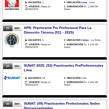
VACANTES:
1
UBICACIÓN:
Lima
- Lima
VIGENTE:
Hasta el
SUBVENCIÓN:
S/. 1,300.00
06/06/2025
Soles
APN: Practicante Pre Profesional Para La
29
MAY
Dirección Técnica (011 - 2025)
VACANTES:
1
UBICACIÓN:
Callao
- La Perla
VIGENTE:
Hasta el
SUBVENCIÓN:
S/. 1,130.00
09/06/2025
Soles
SUNAT 2025: (53) Practicantes PreProfesionales
26
MAY
Lima
VACANTES:
53
UBICACIÓN:
Lima
VIGENTE:
Hasta el
SUBVENCIÓN:
S/. 1,200.00
30/05/2025
Soles
SUNAT: (09) Practicantes Profesionales Sedes
26
MAY
Desconcentradas