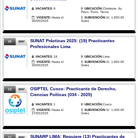
VACANTES:
9
UBICACIÓN:
Chimbote, Ilo,
Pisco, Puno, Tacna
VIGENTE:
Hasta el
SUBVENCIÓN:
S/. 1,600.00
30/05/2025
Soles
SUNAT Prácticas 2025: (19) Practicantes
26
MAY
Profesionales Lima
VACANTES:
19
UBICACIÓN:
Lima
VIGENTE:
Hasta el
SUBVENCIÓN:
S/. 1,600.00
30/05/2025
Soles
OSIPTEL Cusco: Practicante de Derecho,
23
MAY
Ciencias Poíticas (034 - 2025)
VACANTES:
1
UBICACIÓN:
Cusco
VIGENTE:
Hasta el
SUBVENCIÓN:
S/. 1,400.00
27/05/2025
Soles
SUNARP LIMA: Requiere (13) Practicantes de
21
MAY